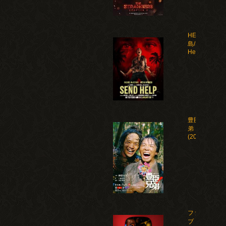
HELP 復讐
島/Send
Help(2026)
豊臣兄
弟！
(2026)
ファイ
ブ・ナ