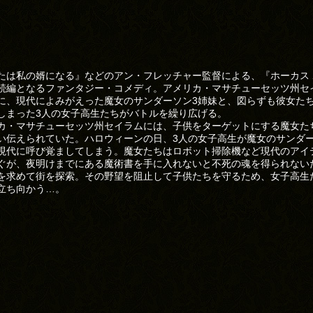
たは私の婿になる』などのアン・フレッチャー監督による、『ホーカス 
続編となるファンタジー・コメディ。アメリカ・マサチューセッツ州セ
に、現代によみがえった魔女のサンダーソン3姉妹と、図らずも彼女た
しまった3人の女子高生たちがバトルを繰り広げる。
カ・マサチューセッツ州セイラムには、子供をターゲットにする魔女た
い伝えられていた。ハロウィーンの日、3人の女子高生が魔女のサンダー
現代に呼び覚ましてしまう。魔女たちはロボット掃除機など現代のアイ
ぐが、夜明けまでにある魔術書を手に入れないと不死の魂を得られない
を求めて街を探索。その野望を阻止して子供たちを守るため、女子高生
立ち向かう…。