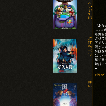
ストー
リー
５/Toy
Story
5(2026)
『あな
ス』の
を舞台
させて
ガス人
アメリ
間/Human
Vapor シ
説が言
ーズン
姉妹を
1(2026)
はしゃ
魔術書
姉妹に
–
>PLAY
国宝
(2025)