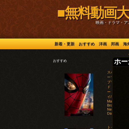
■無料動画大
映画・ドラマ・ア
新着・更新
おすすめ
洋画
邦画
海
ホーカ
おすすめ
スパイダ
ーマン：
ブラン
ド・ニュ
ー・デ
イ/Spider-
Man:
Brand
New
Day(2026)
トイ・