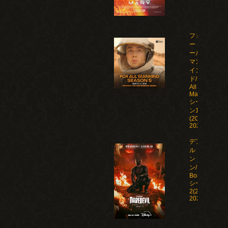
フォ
ー・オ
ール・
マンカ
イン
ド/For
All
Mankind
シーズ
ン1-5
(2019-
2026)
デアデビ
ル：ボー
ン・アゲイ
ン/Daredevil:
Born Again
シーズン1-
2(2025-
2026)