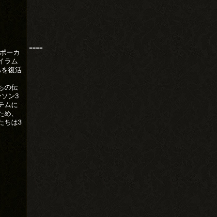
====
ポーカ
イラム
ちを復活
ちの伝
ソン3
テムに
ため、
たちは3