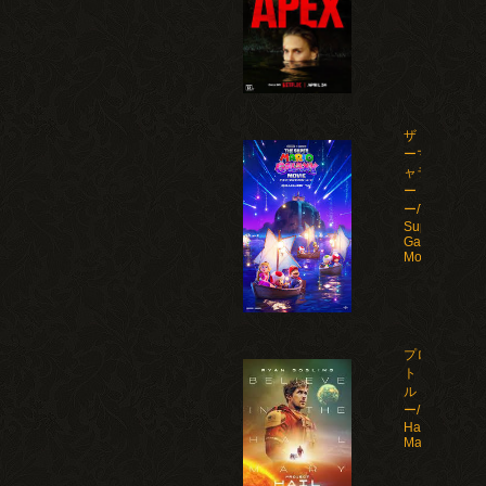
ザ・スーパ
ーマリオギ
ャラクシ
ー・ムービ
ー/The
Super Mario
Galaxy
Movie(2026)
プロジェク
ト・ヘイ
ル・メアリ
ー/Project
Hail
Mary(2026)