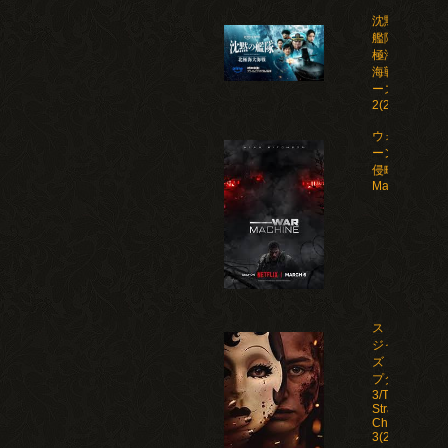
沈黙の
艦隊 北
極海大
海戦 シ
ーズン
2(2026)
ウォー・マシ
ーン: 未知な
侵略者/War
Machine(202
ストレン
ジャー
ズ：チャ
プター
3/The
Strangers:
Chapter
3(2026)