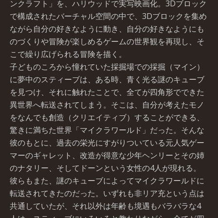
ンクラフト」を、ハリウッドで実写映画化。3Dブロック
で構成されたバーチャル空間の中で、3Dブロックを集め
ながら自分の好きなように動き、自分の好きなようにも
のづくりや冒険が楽しめるゲームの世界観を再現し、そ
こで繰り広げられる冒険を描く。
子どものころから憧れていた採掘場での採掘（マイン）
に夢中のスティーブは、ある時、青く光る謎のキューブ
を見つけ、それに触れたことで、全てが四角形でできた
異世界へ転送されてしまう。そこは、自分が考えたモノ
をなんでも創造（クリエイティブ）することができる、
驚きに満ちた世界「マイクラワールド」だった。そんな
彼のもとに、過去の栄光にすがりついている元人気ゲー
マーのギャレット、改造が得意な少年ヘンリーとその姉
のナタリー、そしてドーンという女性の4人が現れる。
彼らもまた、謎のキューブによってマイクラワールドに
転送されてきたのだった。いずれも非リア充という点は
共通していたが、それ以外は年齢も境遇もバラバラな4