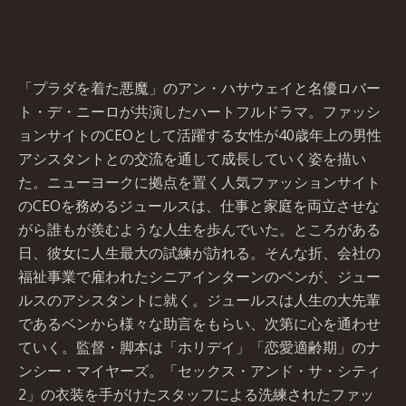
「プラダを着た悪魔」のアン・ハサウェイと名優ロバー
ト・デ・ニーロが共演したハートフルドラマ。ファッシ
ョンサイトのCEOとして活躍する女性が40歳年上の男性
アシスタントとの交流を通して成長していく姿を描い
た。ニューヨークに拠点を置く人気ファッションサイト
のCEOを務めるジュールスは、仕事と家庭を両立させな
がら誰もが羨むような人生を歩んでいた。ところがある
日、彼女に人生最大の試練が訪れる。そんな折、会社の
福祉事業で雇われたシニアインターンのベンが、ジュー
ルスのアシスタントに就く。ジュールスは人生の大先輩
であるベンから様々な助言をもらい、次第に心を通わせ
ていく。監督・脚本は「ホリデイ」「恋愛適齢期」のナ
ンシー・マイヤーズ。「セックス・アンド・サ・シティ
2」の衣装を手がけたスタッフによる洗練されたファッ