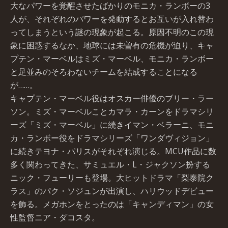
大なパワーを覚醒させたばかりのモニカ・ランボーの3
人が、それぞれのパワーを発動するとお互いが入れ替わ
ってしまうという謎の現象が起こる。原因不明のこの現
象に困惑するなか、地球には未曽有の危機が迫り、キャ
プテン・マーベルはミズ・マーベル、モニカ・ランボー
と足並みのそろわないチームを結成することになる
が……。
キャプテン・マーベル役はオスカー俳優のブリー・ラー
ソン。ミズ・マーベルことカマラ・カーンをドラマシリ
ーズ「ミズ・マーベル」に続きイマン・ベラーニ、モニ
カ・ランボー役をドラマシリーズ「ワンダヴィジョン」
に続きテヨナ・パリスがそれぞれ演じる。MCU作品に数
多く関わってきた、サミュエル・L・ジャクソン扮する
ニック・フューリーも登場。大ヒットドラマ「梨泰院ク
ラス」のパク・ソジュンが出演し、ハリウッドデビュー
を飾る。メガホンをとったのは「キャンディマン」の女
性監督ニア・ダコスタ。