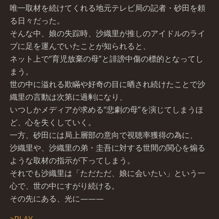
唯一取材を続けてくれる地元テレビ局の記者・砂田を頼
る日々だった。
そんな中、娘の失踪時、沙織里が推しのアイドルのライ
ブに足を運んでいたことが知られると、
ネット上で“育児放棄の母”と誹謗中傷の標的となってし
まう。
世の中に溢れる欺瞞や好奇の目に晒され続けたことで沙
織里の言動は次第に過剰になり、
いつしかメディアが求める“悲劇の母”を演じてしまうほ
ど、心を失くしていく。
一方、砂田には局上層部の意向で視聴率獲得の為に、
沙織里や、沙織里の弟・圭吾に対する世間の関心を煽る
ような取材の指示が下ってしまう。
それでも沙織里は「ただただ、娘に会いたい」という一
心で、世の中にすがり続ける。
その先にある、光に———