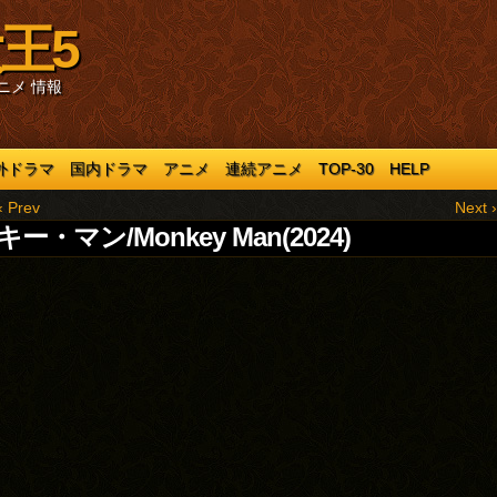
王5
ニメ 情報
外ドラマ
国内ドラマ
アニメ
連続アニメ
TOP-30
HELP
‹ Prev
Next ›
ー・マン/Monkey Man(2024)