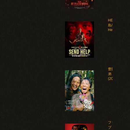
HELP 復讐
島/Send
Help(2026)
豊臣兄
弟！
(2026)
ファイ
ブ・ナ