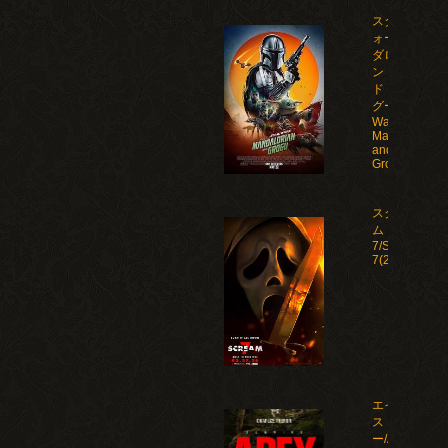
スター・ウ
ォーズ マン
ダロリア
ン・アン
ド・グロー
グー/Star
Wars: The
Mandalorian
and
Grogu(2026)
スクリー
ム
7/Scream
7(2026)
エイペック
ス・プレデタ
ー/Apex(2026