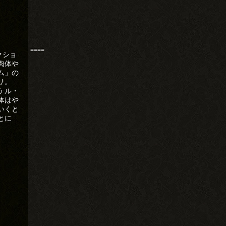
====
クショ
肉体や
ム」の
サ。
ケル・
体はや
いくと
とに