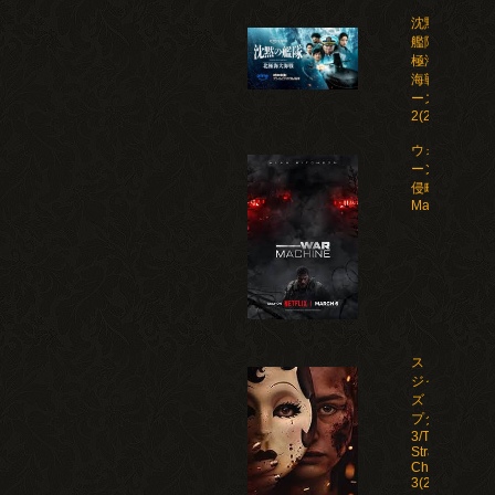
沈黙の
艦隊 北
極海大
海戦 シ
ーズン
2(2026)
ウォー・マシ
ーン: 未知な
侵略者/War
Machine(202
ストレン
ジャー
ズ：チャ
プター
3/The
Strangers:
Chapter
3(2026)