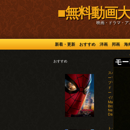
■無料動画大
映画・ドラマ・ア
新着・更新
おすすめ
洋画
邦画
海
モービ
おすすめ
スパイダ
ーマン：
ブラン
ド・ニュ
ー・デ
イ/Spider-
Man:
Brand
New
Day(2026)
トイ・