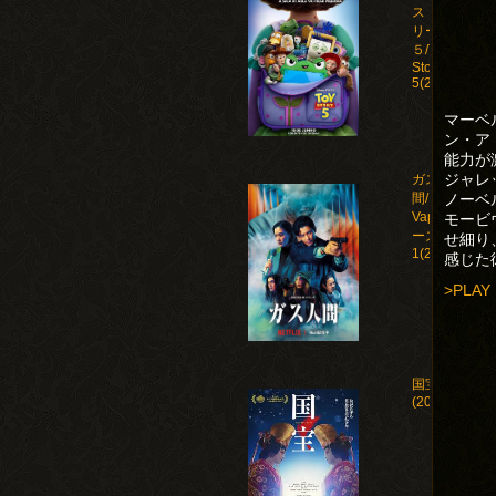
ストー
リー
５/Toy
Story
5(2026)
マーベ
ン・ア
能力が
ジャレ
ガス人
ノーベ
間/Human
Vapor シ
モービ
ーズン
せ細り
1(2026)
感じた
>PLAY
国宝
(2025)