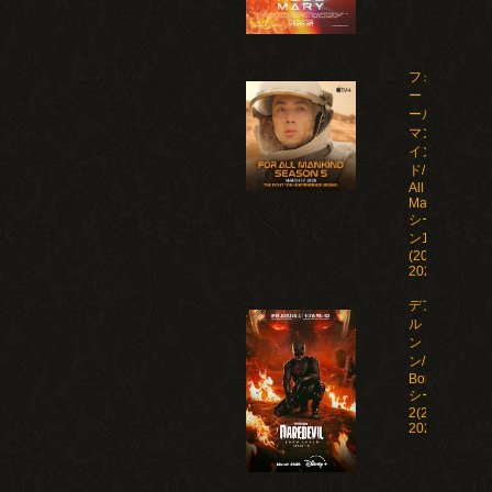
フォ
ー・オ
ール・
マンカ
イン
ド/For
All
Mankind
シーズ
ン1-5
(2019-
2026)
デアデビ
ル：ボー
ン・アゲイ
ン/Daredevil:
Born Again
シーズン1-
2(2025-
2026)