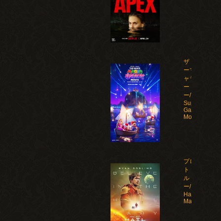
ザ・スーパ
ーマリオギ
ャラクシ
ー・ムービ
ー/The
Super Mario
Galaxy
Movie(2026)
プロジェク
ト・ヘイ
ル・メアリ
ー/Project
Hail
Mary(2026)