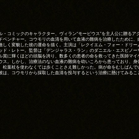
ル・コミックのキャラクター、ヴィラン“モービウス”を主人公に贈るア
ドベンチャー。コウモリの血清を用いて血液の難病を治療したために、
激しく変貌した彼の運命を描く。主演は「レクイエム・フォー・ドリー
ッド・レトー。監督は「デンジャラス・ラン」のダニエル・エスピノー
ル賞に輝くほどの頭脳を誇り、数多くの患者の命を救ってきた医師マイ
ウス。しかし、治療法のない血液の難病を幼いころから患っており、身
、松葉杖を使わなくては歩くことさえ難しかった。病が命をむしばんで
彼は、コウモリから採取した血清を投与するという治療に懸けてみるこ