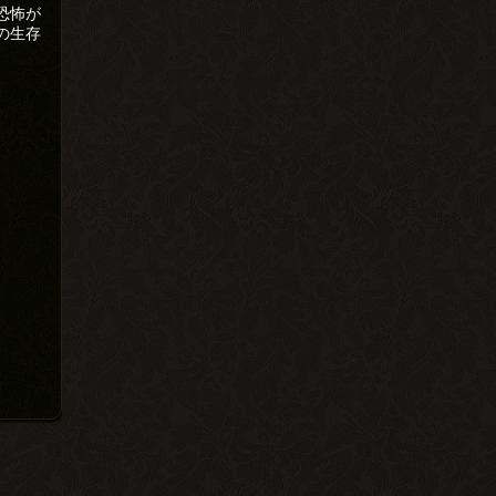
恐怖が
の生存