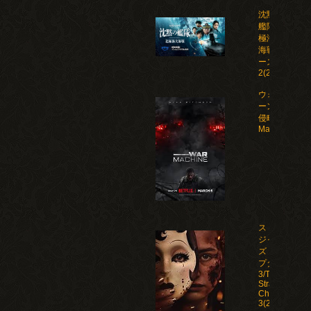
沈黙の
艦隊 北
極海大
海戦 シ
ーズン
2(2026)
ウォー・マシ
ーン: 未知な
侵略者/War
Machine(202
ストレン
ジャー
ズ：チャ
プター
3/The
Strangers:
Chapter
3(2026)