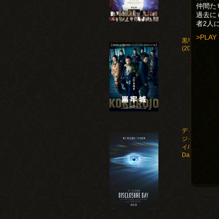
仲間た
過去に
者2人
>PLAY
黒牢城
(2026)
ディスクロー
ジャー・デ
イ/Disclosure
Day(2026)