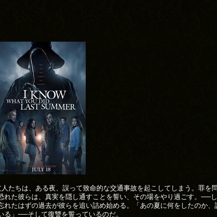
友人たちは、ある夜、誤って致命的な交通事故を起こしてしまう。罪を
恐れた彼らは、真実を隠し通すことを誓い、その場をやり過ごす。──し
忘れたはずの過去が彼らを追い詰め始める。「あの夏に何をしたのか、
いる」──そして復讐を誓っているのだ。