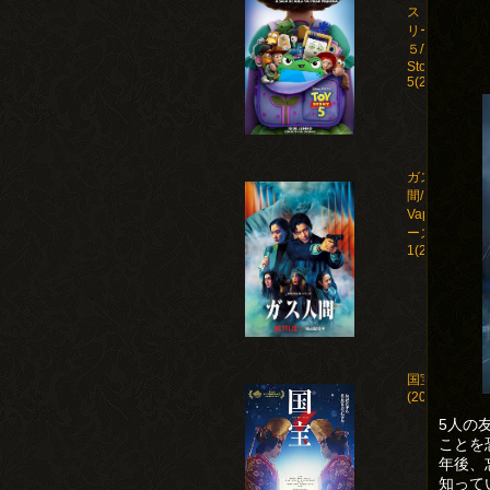
ストー
リー
５/Toy
Story
5(2026)
ガス人
間/Human
Vapor シ
ーズン
1(2026)
国宝
(2025)
5人の
ことを
年後、
知って