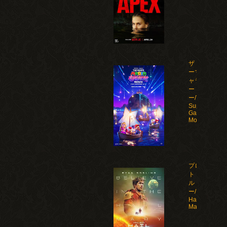
ザ・スーパ
ーマリオギ
ャラクシ
ー・ムービ
ー/The
Super Mario
Galaxy
Movie(2026)
プロジェク
ト・ヘイ
ル・メアリ
ー/Project
Hail
Mary(2026)