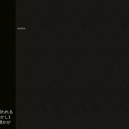
====
問われる
かし1
誰かが