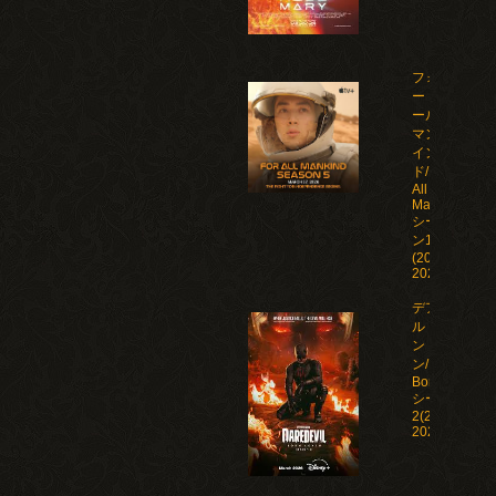
フォ
ー・オ
ール・
マンカ
イン
ド/For
All
Mankind
シーズ
ン1-5
(2019-
2026)
デアデビ
ル：ボー
ン・アゲイ
ン/Daredevil:
Born Again
シーズン1-
2(2025-
2026)