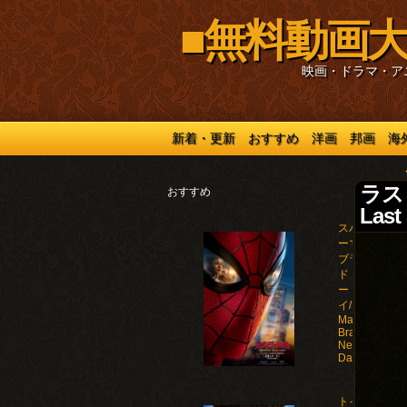
■無料動画大
映画・ドラマ・ア
新着・更新
おすすめ
洋画
邦画
海
ラスト
おすすめ
Last
スパイダ
ーマン：
ブラン
ド・ニュ
ー・デ
イ/Spider-
Man:
Brand
New
Day(2026)
トイ・