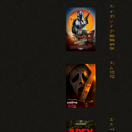
スター・ウ
ォーズ マン
ダロリア
ン・アン
ド・グロー
グー/Star
Wars: The
Mandalorian
and
Grogu(2026)
スクリー
ム
7/Scream
7(2026)
エイペック
ス・プレデタ
ー/Apex(2026