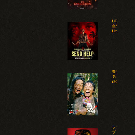
HELP 復讐
島/Send
Help(2026)
豊臣兄
弟！
(2026)
ファイ
ブ・ナ