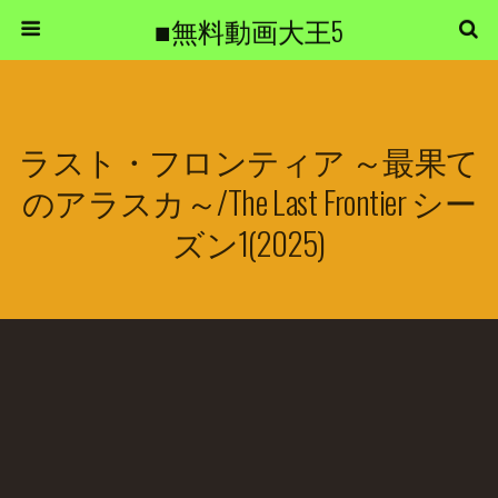
■無料動画大王5
ラスト・フロンティア ～最果て
のアラスカ～/The Last Frontier シー
ズン1(2025)