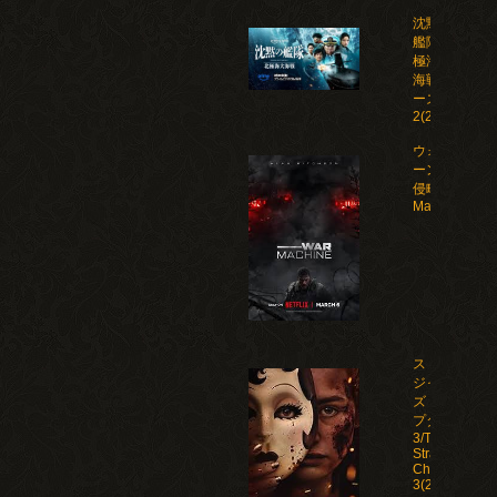
沈黙の
艦隊 北
極海大
海戦 シ
ーズン
2(2026)
ウォー・マシ
ーン: 未知な
侵略者/War
Machine(202
ストレン
ジャー
ズ：チャ
プター
3/The
Strangers:
Chapter
3(2026)