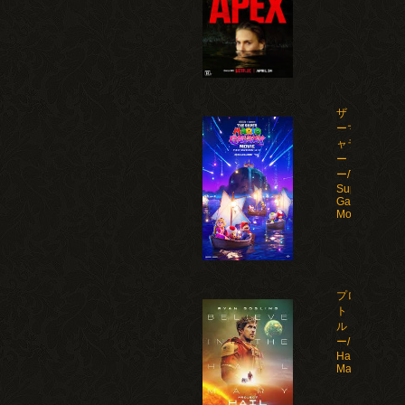
ザ・スーパ
ーマリオギ
ャラクシ
ー・ムービ
ー/The
Super Mario
Galaxy
Movie(2026)
プロジェク
ト・ヘイ
ル・メアリ
ー/Project
Hail
Mary(2026)