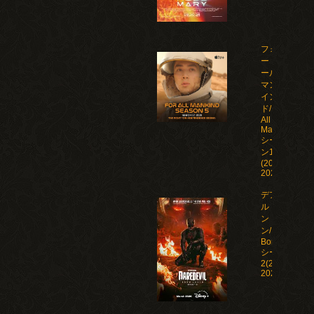
フォ
ー・オ
ール・
マンカ
イン
ド/For
All
Mankind
シーズ
ン1-5
(2019-
2026)
デアデビ
ル：ボー
ン・アゲイ
ン/Daredevil:
Born Again
シーズン1-
2(2025-
2026)