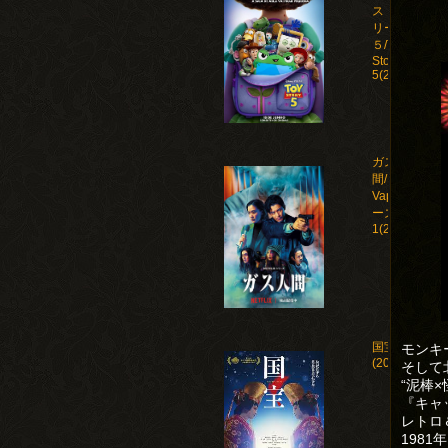
ストー
リー
５/Toy
Story
5(2026)
ガス人
間/Human
Vapor シ
ーズン
1(2026)
国宝
モンキ
(2025)
そして
“泥棒
『キャ
レトロ
1981