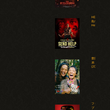
HELP 復讐
島/Send
Help(2026)
豊臣兄
弟！
(2026)
ファイ
ブ・ナ