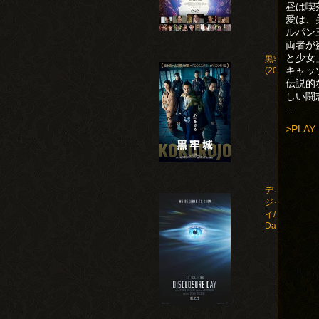
昼は喫
愛は、
ルパン
両者が
と少女
黒牢城
キャッ
(2026)
伝説的
しい闘
–
>PLAY
ディスクロー
ジャー・デ
イ/Disclosure
Day(2026)