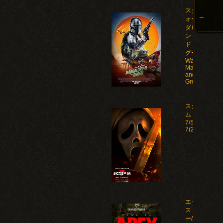
スター・ウ
–
ォーズ マン
ダロリア
ン・アン
ド・グロー
グー/Star
Wars: The
Mandalorian
and
Grogu(2026)
スクリー
ム
7/Scream
7(2026)
エイペック
ス・プレデタ
ー/Apex(2026