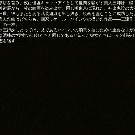
茶店を営み、夜は怪盗キャッツアイとして世間を騒がす美人三姉妹、瞳
美術展から一枚の絵画を盗み出す。同じ頃東京に現れた、神出鬼没の大
三世。彼もまたとある武装組織を出し抜き、絵画を盗むことに成功した
盗んだ絵はどちらも、画家ミケール・ハインツの描いた作品――三連作
」の一枚。
ツ三姉妹にとっては、父であるハインツの消息を掴むための重要な手が
な泥棒の“獲物”が自分たちと同じであると知った彼女たちは、その眼差
志を宿す――