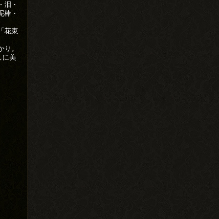
・泪・
泥棒・
。
「花束
かり。
しに美