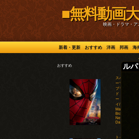
■無料動画大
映画・ドラマ・ア
新着・更新
おすすめ
洋画
邦画
海
ルパ
おすすめ
スパイダ
ーマン：
ブラン
ド・ニュ
ー・デ
イ/Spider-
Man:
Brand
New
Day(2026)
トイ・