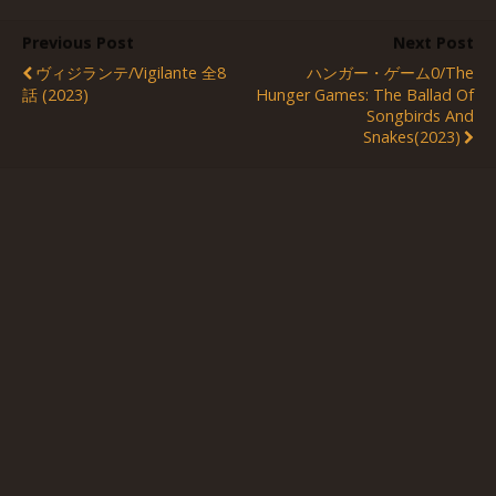
Previous Post
Next Post
ヴィジランテ/Vigilante 全8
ハンガー・ゲーム0/The
話 (2023)
Hunger Games: The Ballad Of
Songbirds And
Snakes(2023)