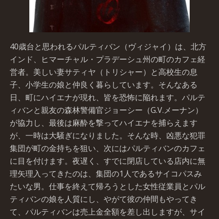
40歳台と思われるパルティバン（ヴィジャイ）は、北方
インド、ヒマーチャル・プラデーシュ州の町のカフェ経
営者。美しい妻サティヤ（トリシャー）と高校生の息
子、小学生の娘と仲良く暮らしています。そんなある
日、町にハイエナが現れ、皆を恐怖に陥れます。パルテ
ィバンと親友の森林警備官ジョーシー（G.V.メーナン）
が協力し、最後は麻酔を撃ってハイエナを捕らえます
が、一時は大騒ぎになりました。そんな時、凶悪な犯罪
集団が町の金持ちを狙い、次にはパルティバンのカフェ
に目を付けます。夜遅く、すでに閉店している店内に無
理矢理入ってきたのは、集団の1人であるサイコパスみ
たいな男。仕事を終えて帰ろうとした女性従業員とパル
ティバンの娘を人質にし、やがて彼の仲間もやってき
て、パルティバンは売上金全額を差し出しますが、サイ