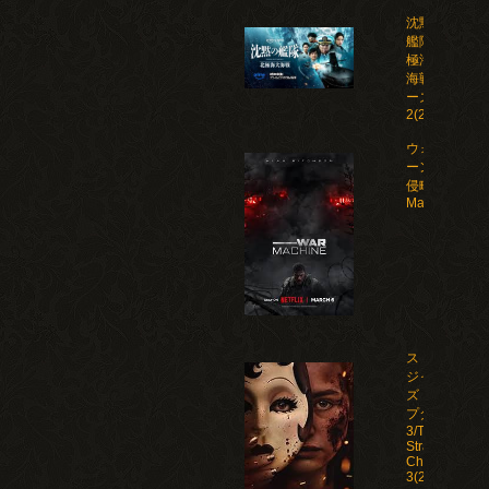
沈黙の
艦隊 北
極海大
海戦 シ
ーズン
2(2026)
ウォー・マシ
ーン: 未知な
侵略者/War
Machine(202
ストレン
ジャー
ズ：チャ
プター
3/The
Strangers:
Chapter
3(2026)