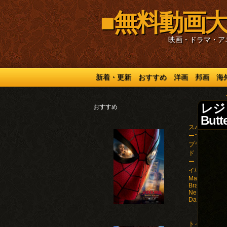
■無料動画大
映画・ドラマ・ア
新着・更新
おすすめ
洋画
邦画
海
レジ
おすすめ
Butte
スパイダ
ーマン：
ブラン
ド・ニュ
ー・デ
イ/Spider-
Man:
Brand
New
Day(2026)
トイ・