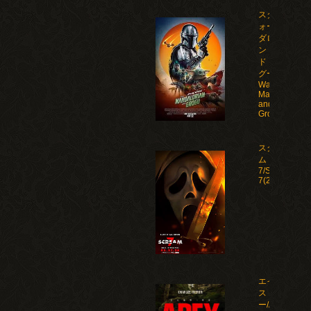
スター・ウ
ォーズ マン
ダロリア
ン・アン
ド・グロー
グー/Star
Wars: The
Mandalorian
and
Grogu(2026)
スクリー
ム
7/Scream
7(2026)
エイペック
ス・プレデタ
ー/Apex(2026