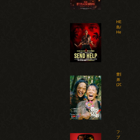
HELP 復讐
島/Send
Help(2026)
豊臣兄
弟！
(2026)
ファイ
ブ・ナ