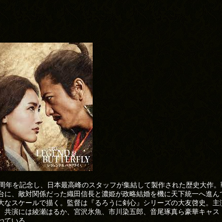
0周年を記念し、日本最高峰のスタッフが集結して製作された歴史大作。
台に、敵対関係だった織田信長と濃姫が政略結婚を機に天下統一へ進ん
大なスケールで描く。監督は『るろうに剣心』シリーズの大友啓史。主
。共演には綾瀬はるか、宮沢氷魚、市川染五郎、音尾琢真ら豪華キャス
ねている。