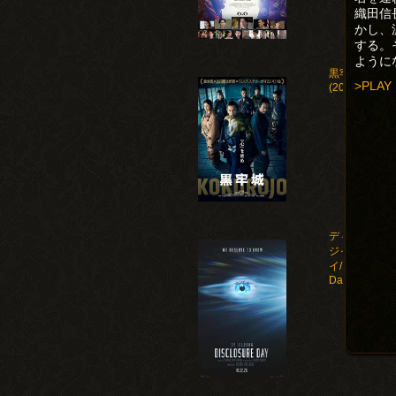
織田信
かし、
する。
ように
黒牢城
>PLAY
(2026)
ディスクロー
ジャー・デ
イ/Disclosure
Day(2026)