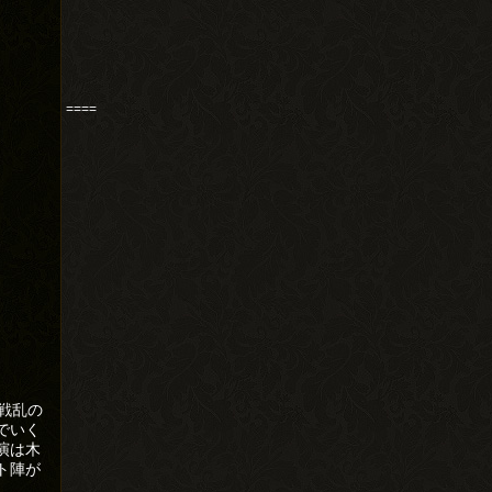
====
戦乱の
でいく
演は木
ト陣が