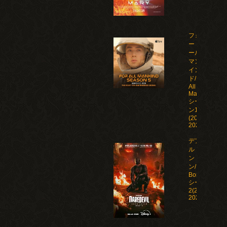
フォ
ー・オ
ール・
マンカ
イン
ド/For
All
Mankind
シーズ
ン1-5
(2019-
2026)
デアデビ
ル：ボー
ン・アゲイ
ン/Daredevil:
Born Again
シーズン1-
2(2025-
2026)