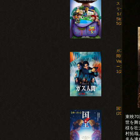
ストー
リー
５/Toy
Story
5(2026)
ガス人
間/Human
Vapor シ
ーズン
1(2026)
国宝
(2025)
東映7
世を舞
様を壮
村拓哉
名を連