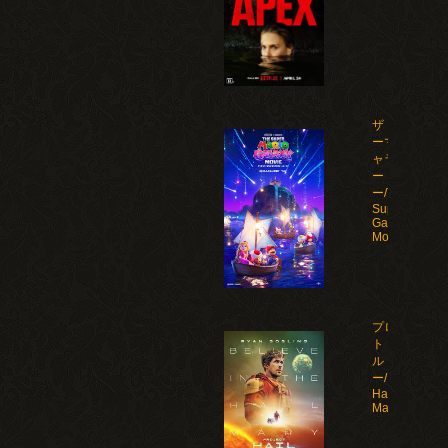
ザ・スーパ
ーマリオギ
ャラクシ
ー・ムービ
ー/The
Super Mario
Galaxy
Movie(2026)
プロジェク
ト・ヘイ
ル・メアリ
ー/Project
Hail
Mary(2026)