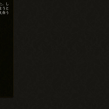
た。し
ようと
え合う