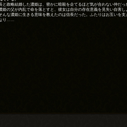
長と政略結婚した濃姫は、密かに暗殺を企てるほど気が合わない仲だっ
濃姫の父が内乱で命を落とすと、彼女は自分の存在意義を見失い自害し
そんな濃姫に生きる意味を教えたのは信長だった。ふたりはお互いを支
なり……