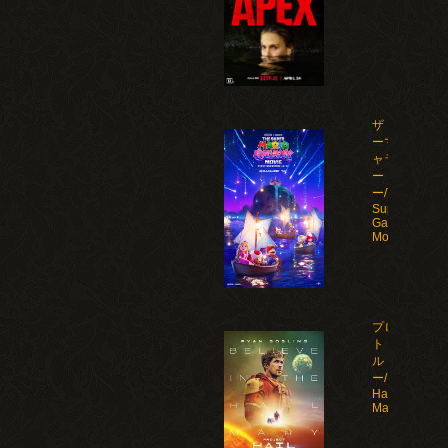
ザ・スーパ
ーマリオギ
ャラクシ
ー・ムービ
ー/The
Super Mario
Galaxy
Movie(2026)
プロジェク
ト・ヘイ
ル・メアリ
ー/Project
Hail
Mary(2026)