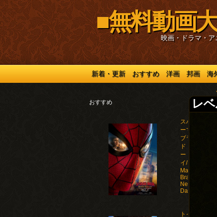
■無料動画大
映画・ドラマ・ア
新着・更新
おすすめ
洋画
邦画
海
レベル
おすすめ
スパイダ
ーマン：
ブラン
ド・ニュ
ー・デ
イ/Spider-
Man:
Brand
New
Day(2026)
トイ・