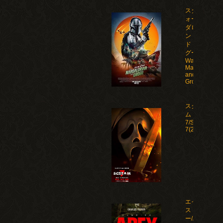
スター・ウ
ォーズ マン
ダロリア
ン・アン
ド・グロー
グー/Star
Wars: The
Mandalorian
and
Grogu(2026)
スクリー
ム
7/Scream
7(2026)
エイペック
ス・プレデタ
ー/Apex(2026