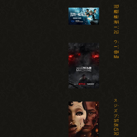
沈黙の
艦隊 北
極海大
海戦 シ
ーズン
2(2026)
ウォー・マシ
ーン: 未知な
侵略者/War
Machine(202
ストレン
ジャー
ズ：チャ
プター
3/The
Strangers:
Chapter
3(2026)