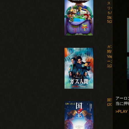
ストー
リー
５/Toy
Story
5(2026)
ガス人
間/Human
Vapor シ
ーズン
1(2026)
アーロ
国宝
当に押
(2025)
>PLAY