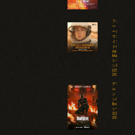
フォ
ー・オ
ール・
マンカ
イン
ド/For
All
Mankind
シーズ
ン1-5
(2019-
2026)
デアデビ
ル：ボー
ン・アゲイ
ン/Daredevil:
Born Again
シーズン1-
2(2025-
2026)