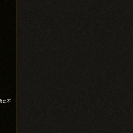
====
察に不