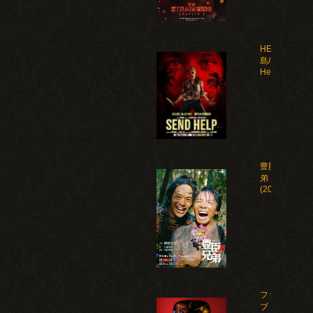
HELP 復讐
島/Send
Help(2026)
豊臣兄
弟！
(2026)
ファイ
ブ・ナ