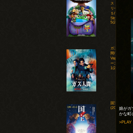
ストー
リー
５/Toy
Story
5(2026)
ガス人
間/Human
Vapor シ
ーズン
1(2026)
国宝
(2025)
娘がガ
かな町
>PLAY