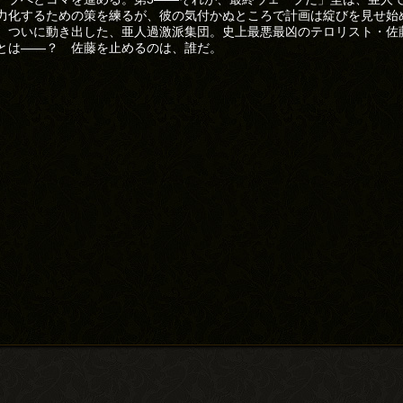
力化するための策を練るが、彼の気付かぬところで計画は綻びを見せ始
。ついに動き出した、亜人過激派集団。史上最悪最凶のテロリスト・佐
とは――？ 佐藤を止めるのは、誰だ。