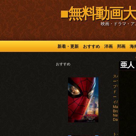
■無料動画大
映画・ドラマ・ア
新着・更新
おすすめ
洋画
邦画
海
亜人 
おすすめ
スパイダ
ーマン：
ブラン
ド・ニュ
ー・デ
イ/Spider-
Man:
Brand
New
Day(2026)
トイ・