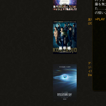
藤を無
た……
の狙い
>PLAY
黒牢城
(2026)
ディスクロー
ジャー・デ
イ/Disclosure
Day(2026)