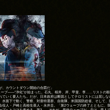
が、カウントダウン開始の合図だ」
ェーブ――“浄化”が始まった。石丸、桜井、岸、甲斐、李……リストの
れていく要人たち。だが、日本政府は断固としてテロリストには屈しな
。水面下で動く、警察、対亜特選群、自衛隊、米国国防総省、そして、
会役人・戸崎と高校生亜人・永井圭。「第2ウェーブの終了とともに、
ーブへとコマを進める。第3――それが、最終ウェーブだ」圭は、亜人