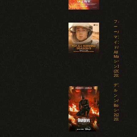
フォ
ー・オ
ール・
マンカ
イン
ド/For
All
Mankind
シーズ
ン1-5
(2019-
2026)
デアデビ
ル：ボー
ン・アゲイ
ン/Daredevil:
Born Again
シーズン1-
2(2025-
2026)