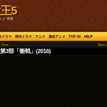
王5
ニメ 情報
外ドラマ
国内ドラマ
アニメ
連続アニメ
TOP-30
HELP
‹ Prev
Next ›
第3部「衝戟」(2016)