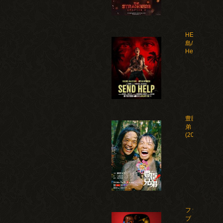
HELP 復讐
島/Send
Help(2026)
豊臣兄
弟！
(2026)
ファイ
ブ・ナ