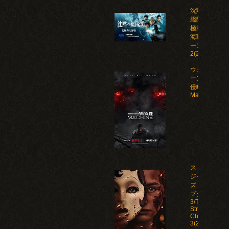
沈黙の
艦隊 北
極海大
海戦 シ
ーズン
2(2026)
ウォー・マシ
ーン: 未知な
侵略者/War
Machine(202
ストレン
ジャー
ズ：チャ
プター
3/The
Strangers:
Chapter
3(2026)