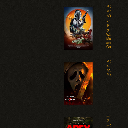
スター・ウ
ォーズ マン
ダロリア
ン・アン
ド・グロー
グー/Star
Wars: The
Mandalorian
and
Grogu(2026)
スクリー
ム
7/Scream
7(2026)
エイペック
ス・プレデタ
ー/Apex(2026