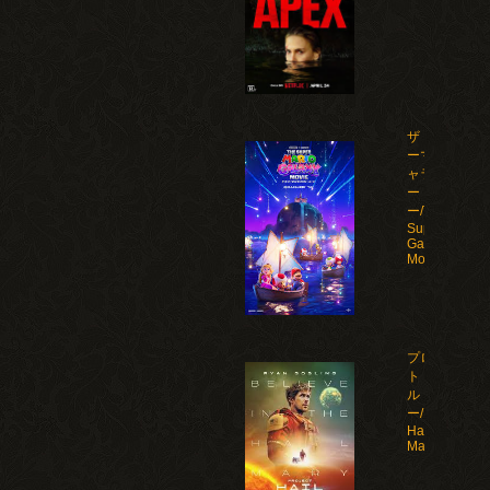
ザ・スーパ
ーマリオギ
ャラクシ
ー・ムービ
ー/The
Super Mario
Galaxy
Movie(2026)
プロジェク
ト・ヘイ
ル・メアリ
ー/Project
Hail
Mary(2026)