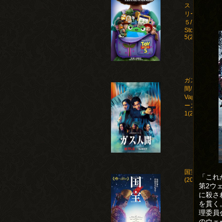
ストー
リー
５/Toy
Story
5(2026)
ガス人
間/Human
Vapor シ
ーズン
1(2026)
国宝
「これ
(2025)
第2ウ
に殺さ
を貫く
理委員
のウェ