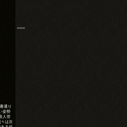
====
順番通り
い姿勢
亜人管
我々は次
である佐