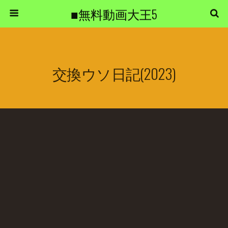
■無料動画大王5
交換ウソ日記(2023)