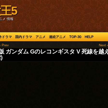
王5
ニメ 情報
外ドラマ
国内ドラマ
アニメ
連続アニメ
TOP-30
HELP
‹ Prev
Next ›
版 ガンダム Gのレコンギスタ V 死線を越
)