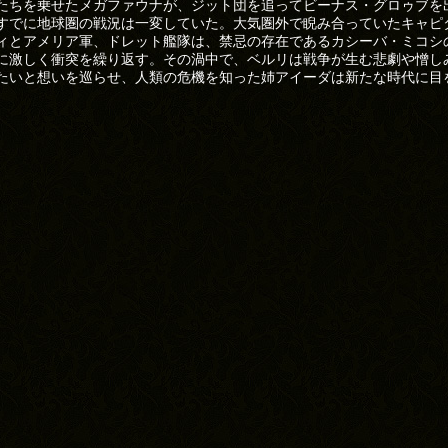
たちを乗せたメガファウナが、ジット団を追ってビーナス・グロゥブを
すでに地球圏の戦況は一変していた。大気圏外で睨み合っていたキャピ
ィとアメリア軍、ドレット艦隊は、禁忌の存在であるカシーバ・ミコシ
に激しく衝突を繰り返す。その渦中で、ベルリは戦争が生む悲劇や憎し
たいと想いを巡らせ、人類の危機を知った姉アイーダは新たな時代に目
。