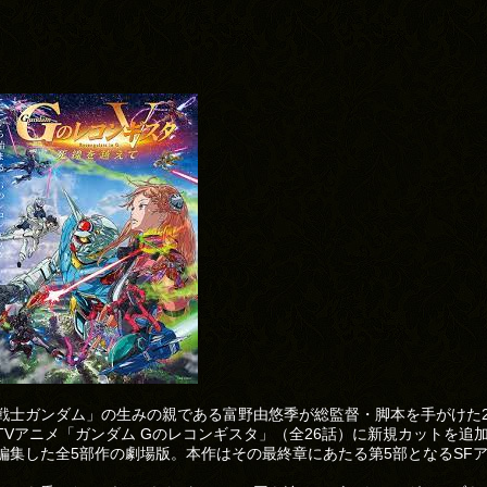
戦士ガンダム」の生みの親である富野由悠季が総監督・脚本を手がけた2
TVアニメ「ガンダム Gのレコンギスタ」（全26話）に新規カットを追
編集した全5部作の劇場版。本作はその最終章にあたる第5部となるSF