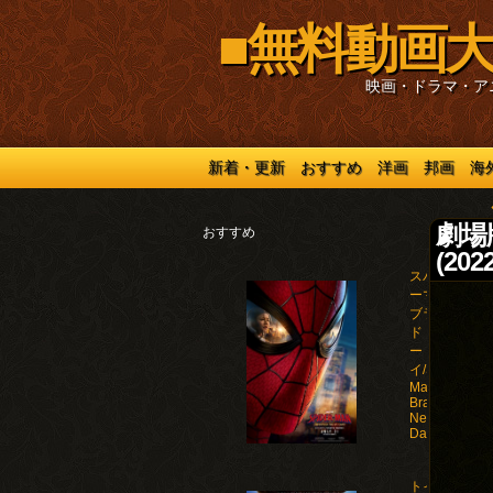
■無料動画大
映画・ドラマ・ア
新着・更新
おすすめ
洋画
邦画
海
劇場
おすすめ
(2022
スパイダ
ーマン：
ブラン
ド・ニュ
ー・デ
イ/Spider-
Man:
Brand
New
Day(2026)
トイ・