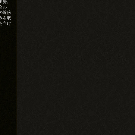
出発。
タル・
の近傍
みを取
を向け