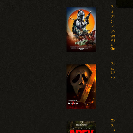
スター・ウ
ォーズ マン
ダロリア
ン・アン
ド・グロー
グー/Star
Wars: The
Mandalorian
and
Grogu(2026)
スクリー
ム
7/Scream
7(2026)
エイペック
ス・プレデタ
ー/Apex(2026