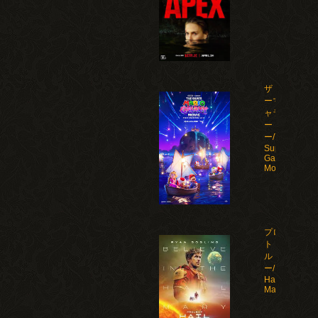
ザ・スーパ
ーマリオギ
ャラクシ
ー・ムービ
ー/The
Super Mario
Galaxy
Movie(2026)
プロジェク
ト・ヘイ
ル・メアリ
ー/Project
Hail
Mary(2026)