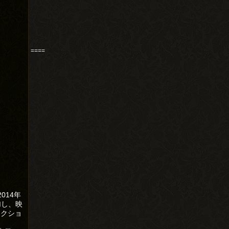
====
014年
加し、映
アクショ