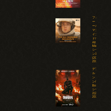
フォ
ー・オ
ール・
マンカ
イン
ド/For
All
Mankind
シーズ
ン1-5
(2019-
2026)
デアデビ
ル：ボー
ン・アゲイ
ン/Daredevil:
Born Again
シーズン1-
2(2025-
2026)