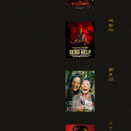
HELP 復讐
島/Send
Help(2026)
豊臣兄
弟！
(2026)
ファイ
ブ・ナ