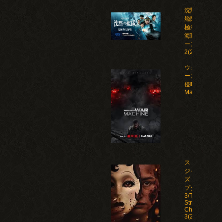
沈黙の
艦隊 北
極海大
海戦 シ
ーズン
2(2026)
ウォー・マシ
ーン: 未知な
侵略者/War
Machine(202
ストレン
ジャー
ズ：チャ
プター
3/The
Strangers:
Chapter
3(2026)