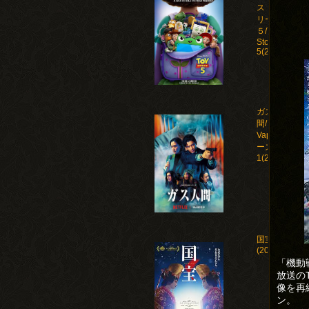
ストー
リー
５/Toy
Story
5(2026)
ガス人
間/Human
Vapor シ
ーズン
1(2026)
国宝
(2025)
「機動
放送の
像を再
ン。