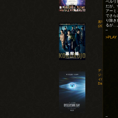
ベルリ
だが、
アーミ
でさら
り除き
黒牢城
るが…
(2026)
–
>PLAY
ディスクロー
ジャー・デ
イ/Disclosure
Day(2026)
–