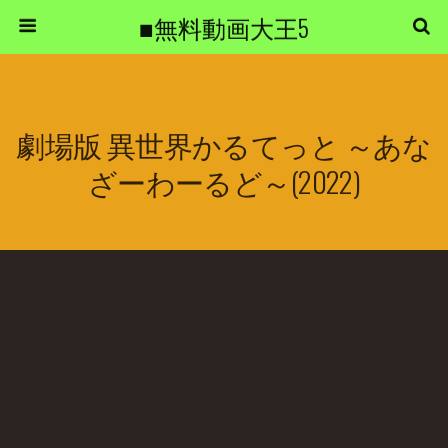
■無料動画大王5
劇場版 異世界かるてっと ～あな
ざーわーるど～(2022)