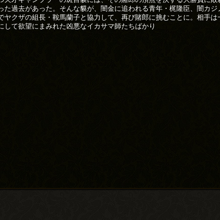
った過去があった。そんな貘が、闇金に追われる青年・梶隆臣、闇カジ
でヤクザの組長・鞍馬蘭子と協力して、再び賭郎に挑むことに。相手は
にして欲望にまみれた凶悪なイカサマ師たちばかり