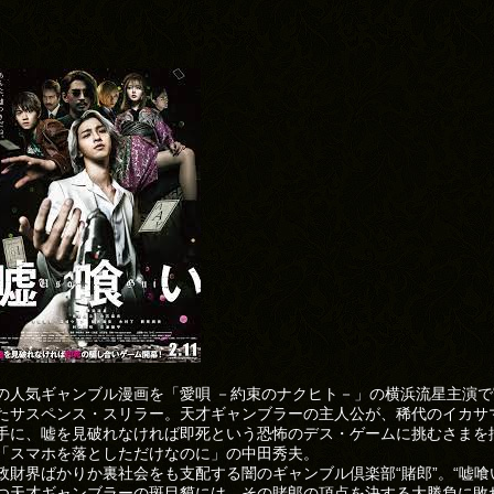
の人気ギャンブル漫画を「愛唄 －約束のナクヒト－」の横浜流星主演で
たサスペンス・スリラー。天才ギャンブラーの主人公が、稀代のイカサ
手に、嘘を見破れなければ即死という恐怖のデス・ゲームに挑むさまを
「スマホを落としただけなのに」の中田秀夫。
政財界ばかりか裏社会をも支配する闇のギャンブル倶楽部“賭郎”。“嘘喰
つ天才ギャンブラーの斑目貘には、その賭郎の頂点を決する大勝負に敗