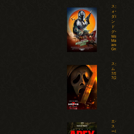
スター・ウ
ォーズ マン
ダロリア
ン・アン
ド・グロー
グー/Star
Wars: The
Mandalorian
and
Grogu(2026)
スクリー
ム
7/Scream
7(2026)
エイペック
ス・プレデタ
ー/Apex(2026