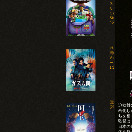
ストー
リー
５/Toy
Story
5(2026)
ガス人
間/Human
Vapor シ
ーズン
1(2026)
国宝
迫稔雄
(2025)
画化し
ちを相
監督は
日本の
名を持