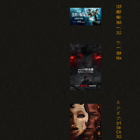
沈黙の
艦隊 北
極海大
海戦 シ
ーズン
2(2026)
ウォー・マシ
ーン: 未知な
侵略者/War
Machine(202
ストレン
ジャー
ズ：チャ
プター
3/The
Strangers:
Chapter
3(2026)