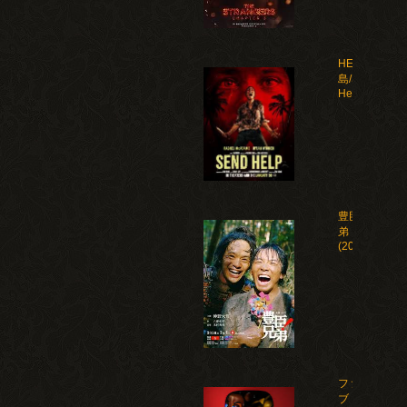
HELP 復讐
島/Send
Help(2026)
豊臣兄
弟！
(2026)
ファイ
ブ・ナ