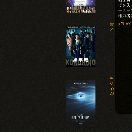
てを失
ーナー
権力者
>PLAY
黒牢城
(2026)
ディスクロー
ジャー・デ
イ/Disclosure
Day(2026)