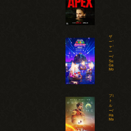
ザ・スーパ
ーマリオギ
ャラクシ
ー・ムービ
ー/The
Super Mario
Galaxy
Movie(2026)
プロジェク
ト・ヘイ
ル・メアリ
ー/Project
Hail
Mary(2026)