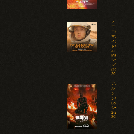
フォ
ー・オ
ール・
マンカ
イン
ド/For
All
Mankind
シーズ
ン1-5
(2019-
2026)
デアデビ
ル：ボー
ン・アゲイ
ン/Daredevil:
Born Again
シーズン1-
2(2025-
2026)