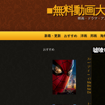
■無料動画大
映画・ドラマ・ア
新着・更新
おすすめ
洋画
邦画
海
嘘喰い
おすすめ
スパイダ
ーマン：
ブラン
ド・ニュ
ー・デ
イ/Spider-
Man:
Brand
New
Day(2026)
トイ・