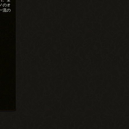
ノのオ
一流の