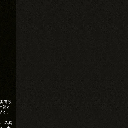
====
実写映
マ師た
描く。
い”の異
れ、全