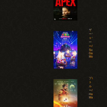
ザ・スーパ
ーマリオギ
ャラクシ
ー・ムービ
ー/The
Super Mario
Galaxy
Movie(2026)
プロジェク
ト・ヘイ
ル・メアリ
ー/Project
Hail
Mary(2026)