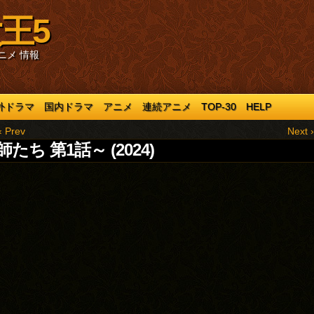
王5
ニメ 情報
外ドラマ
国内ドラマ
アニメ
連続アニメ
TOP-30
HELP
‹ Prev
Next ›
たち 第1話～ (2024)