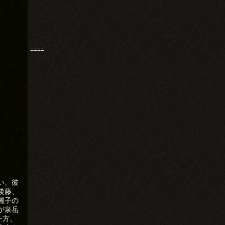
====
い、彼
後藤、
麗子の
が泉岳
一方、