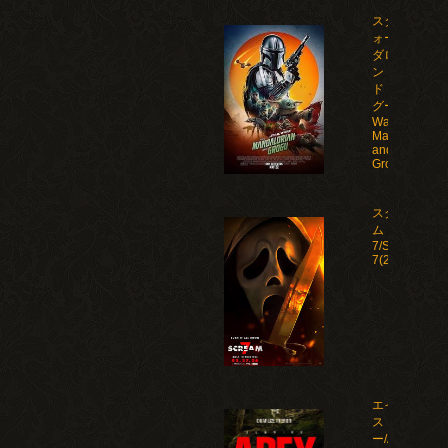
スター・ウ
ォーズ マン
ダロリア
ン・アン
ド・グロー
グー/Star
Wars: The
Mandalorian
and
Grogu(2026)
スクリー
ム
7/Scream
7(2026)
エイペック
ス・プレデタ
ー/Apex(2026