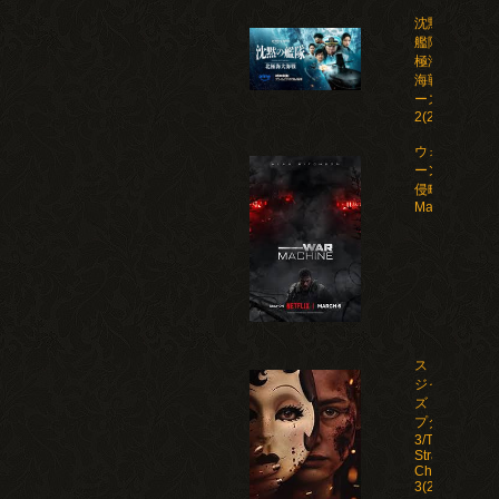
沈黙の
艦隊 北
極海大
海戦 シ
ーズン
2(2026)
ウォー・マシ
ーン: 未知な
侵略者/War
Machine(202
ストレン
ジャー
ズ：チャ
プター
3/The
Strangers:
Chapter
3(2026)