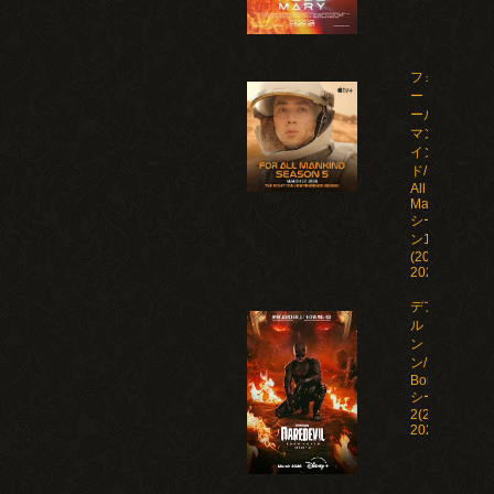
フォ
ー・オ
ール・
マンカ
イン
ド/For
All
Mankind
シーズ
ン1-5
(2019-
2026)
デアデビ
ル：ボー
ン・アゲイ
ン/Daredevil:
Born Again
シーズン1-
2(2025-
2026)