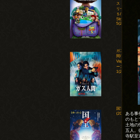
ストー
リー
５/Toy
Story
5(2026)
ガス人
間/Human
Vapor シ
ーズン
1(2026)
国宝
ある事
(2025)
のもと
土地の
五人。
寺駅至