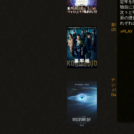
定年を
独自に
次々と
辰の捜
れぞれ
黒牢城
(2026)
>PLAY
ディスクロー
ジャー・デ
イ/Disclosure
Day(2026)