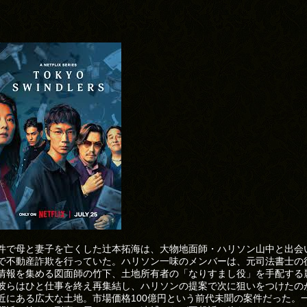
件で母と妻子を亡くした辻本拓海は、大物地面師・ハリソン山中と出会
で不動産詐欺を行っていた。ハリソン一味のメンバーは、元司法書士の
情報を集める図面師の竹下、土地所有者の「なりすまし役」を手配する
彼らはひと仕事を終え再集結し、ハリソンの提案で次に狙いをつけたの
近にある広大な土地。市場価格100億円という前代未聞の案件だった。