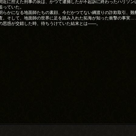
間近に控えた刑事の辰は、かつて逮捕したが不起訴に終わったハリソン
追っていた。
明らかになる地面師たちの素顔、今だかつてない綱渡りの詐欺取引、難
査。そして、地面師の世界に足を踏み入れた拓海が知った衝撃の事実…
の思惑が交錯した時、待ちうけていた結末とは――。