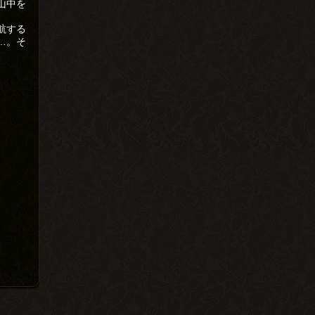
山中を
航する
…。そ