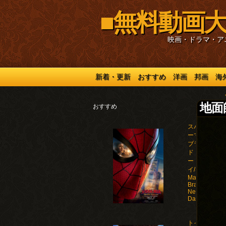
■無料動画大
映画・ドラマ・ア
新着・更新
おすすめ
洋画
邦画
海
地面師
おすすめ
スパイダ
ーマン：
ブラン
ド・ニュ
ー・デ
イ/Spider-
Man:
Brand
New
Day(2026)
トイ・