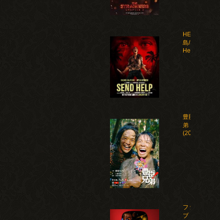
HELP 復讐
島/Send
Help(2026)
豊臣兄
弟！
(2026)
ファイ
ブ・ナ