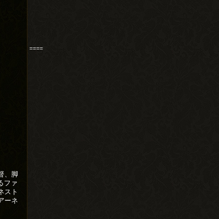
====
督、脚
るファ
ネスト
アーネ