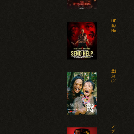
HELP 復讐
島/Send
Help(2026)
豊臣兄
弟！
(2026)
ファイ
ブ・ナ