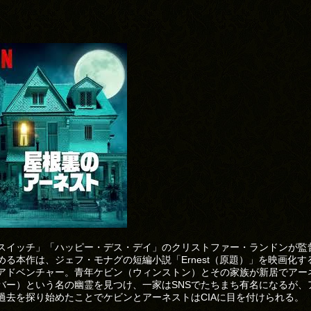
スイッチ」「ハッピー・デス・デイ」のクリストファー・ランドンが監
める本作は、ジェフ・モナグの短編小説「Ernest（原題）」を映画化す
アドベンチャー。青年ケビン（ウィンストン）とその家族が新居でアー
バー）という名の幽霊を見つけ、一家はSNSでたちまち有名になるが、
過去を探り始めたことでケビンとアーネストはCIAに目を付けられる。