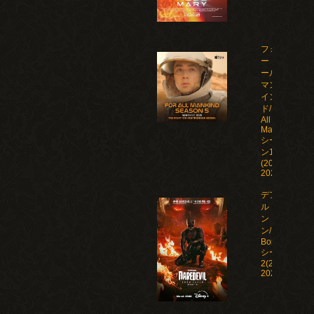
フォ
ー・オ
ール・
マンカ
イン
ド/For
All
Mankind
シーズ
ン1-5
(2019-
2026)
デアデビ
ル：ボー
ン・アゲイ
ン/Daredevil:
Born Again
シーズン1-
2(2025-
2026)