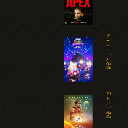
ザ・スーパ
ーマリオギ
ャラクシ
ー・ムービ
ー/The
Super Mario
Galaxy
Movie(2026)
プロジェク
ト・ヘイ
ル・メアリ
ー/Project
Hail
Mary(2026)