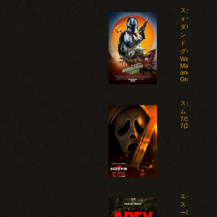
スター・ウ
ォーズ マン
ダロリア
ン・アン
ド・グロー
グー/Star
Wars: The
Mandalorian
and
Grogu(2026)
スクリー
ム
7/Scream
7(2026)
エイペック
ス・プレデタ
ー/Apex(2026