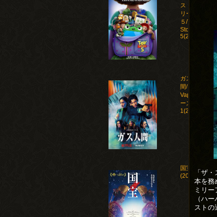
ストー
リー
５/Toy
Story
5(2026)
ガス人
間/Human
Vapor シ
ーズン
1(2026)
国宝
「ザ・
(2025)
本を務
ミリー
（ハー
ストの