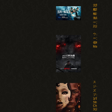
沈黙の
艦隊 北
極海大
海戦 シ
ーズン
2(2026)
ウォー・マシ
ーン: 未知な
侵略者/War
Machine(202
ストレン
ジャー
ズ：チャ
プター
3/The
Strangers:
Chapter
3(2026)