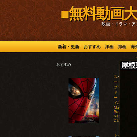
■無料動画大
映画・ドラマ・ア
新着・更新
おすすめ
洋画
邦画
海
屋根裏
おすすめ
スパイダ
ーマン：
ブラン
ド・ニュ
ー・デ
イ/Spider-
Man:
Brand
New
Day(2026)
トイ・