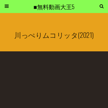
■無料動画大王5
川っぺりムコリッタ(2021)