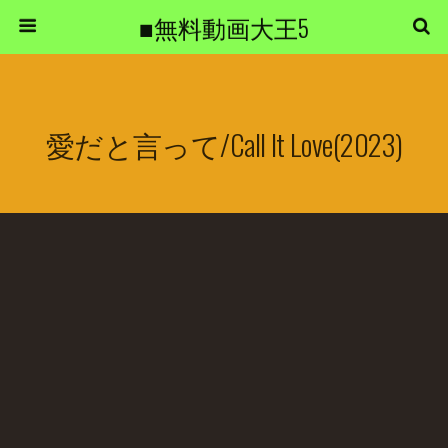
■無料動画大王5
愛だと言って/Call It Love(2023)