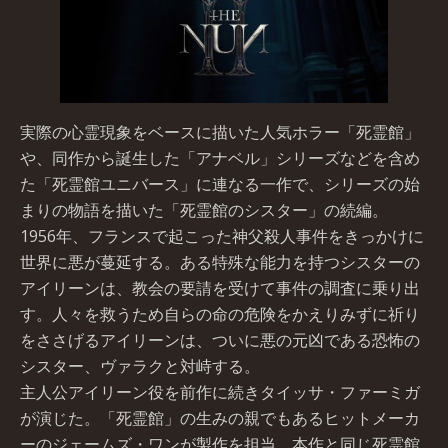
実際の心霊現象をベースに描いた人気ホラー「死霊館」
や、同作から誕生した「アナベル」シリーズなどを含め
た「死霊館ユニバース」に連なる一作で、シリーズの始
まりの物語を描いた「死霊館のシスター」の続編。
1956年、フランスで起こった神父殺人事件をきっかけに
世界に悪が蔓延する。ある特殊な能力を持つシスターの
アイリーンは、教会の要請を受けて事件の調査に乗り出
す。人々を救うため自らの命の危険をかえりみずに祈り
をささげるアイリーンは、ついに悪の元凶である恐怖の
シスター、ヴァラクと対峙する。
主人公アイリーン役を前作に続きタイッサ・ファーミガ
が演じた。「死霊館」の生みの親でもあるヒットメーカ
ーのジェームズ・ワンが製作を担当。本作と同じ死霊館