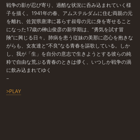
戦争の影が忍び寄り、過酷な状況に呑み込まれていく様
子を描く。1941年の春、アムステルダムに住む両親の元
を離れ、佐賀県唐津に暮らす叔母の元に身を寄せること
になった17歳の榊山俊彦の新学期は、“勇気を試す冒
険”に興じる日々。肺病を患う従妹の美那に恋心を抱きな
がらも、女友達と“不良”なる青春を謳歌している。しか
し、我が「生」を自分の意志で生きようとする彼らの純
粋で自由な荒ぶる青春のときは儚く、いつしか戦争の渦
に飲み込まれてゆく
–
>PLAY