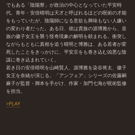
でもある「陰陽寮」が政治の中心となっていた平安時
代。青年・安倍晴明は天才と呼ばれるほどの呪術の才能
をもっていたが、陰陽師になる意欲も興味もない人嫌い
の変わり者だった。ある日、彼は貴族の源博雅から、皇
族の徽子女王を襲う怪奇現象の解明を頼まれる。衝突し
ながらもともに真相を追う晴明と博雅は、ある若者が変
死したことをきっかけに、平安京をも巻き込む凶悪な陰
謀に巻き込まれていく。
若き日の安倍晴明を山崎賢人、源博雅を染谷将太、徽子
女王を奈緒が演じる。「アンフェア」シリーズの佐藤嗣
麻子が監督・脚本を手がけ、作家・加門七海が呪術監修
を担当。
>PLAY