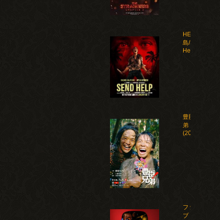
HELP 復讐
島/Send
Help(2026)
豊臣兄
弟！
(2026)
ファイ
ブ・ナ