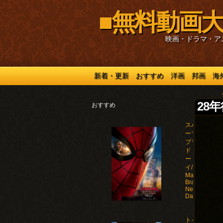
■無料動画大
映画・ドラマ・ア
新着・更新
おすすめ
洋画
邦画
海
28年後
おすすめ
スパイダ
ーマン：
ブラン
ド・ニュ
ー・デ
イ/Spider-
Man:
Brand
New
Day(2026)
トイ・