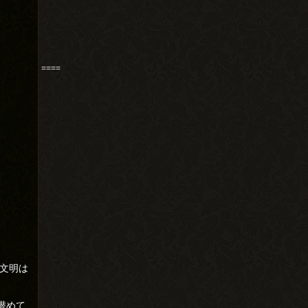
====
、文明は
潜めて