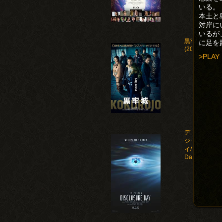
いる。
本土と
対岸に
いるが
黒牢城
に足を
(2026)
>PLAY
ディスクロー
ジャー・デ
イ/Disclosure
Day(2026)