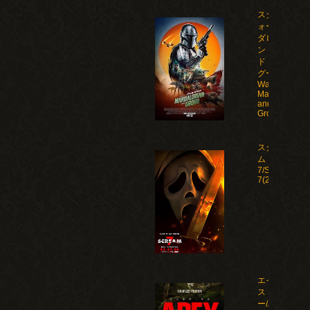
スター・ウ
ォーズ マン
ダロリア
ン・アン
ド・グロー
グー/Star
Wars: The
Mandalorian
and
Grogu(2026)
スクリー
ム
7/Scream
7(2026)
エイペック
ス・プレデタ
ー/Apex(2026