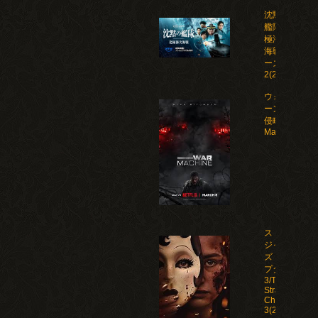
沈黙の
艦隊 北
極海大
海戦 シ
ーズン
2(2026)
ウォー・マシ
ーン: 未知な
侵略者/War
Machine(202
ストレン
ジャー
ズ：チャ
プター
3/The
Strangers:
Chapter
3(2026)