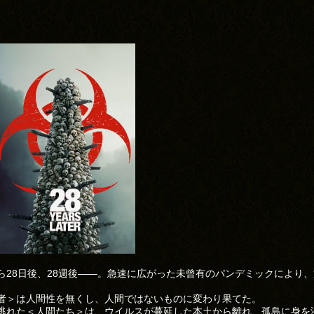
ら28日後、28週後——。急速に広がった未曾有のパンデミックにより
者＞は人間性を無くし、人間ではないものに変わり果てた。
逃れた＜人間たち＞は、ウイルスが蔓延した本土から離れ、孤島に身を