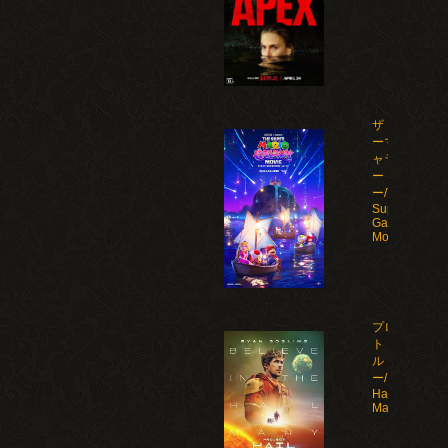
ザ・スーパ
ーマリオギ
ャラクシ
ー・ムービ
ー/The
Super Mario
Galaxy
Movie(2026)
プロジェク
ト・ヘイ
ル・メアリ
ー/Project
Hail
Mary(2026)