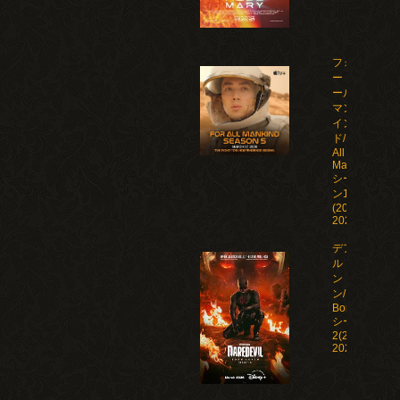
フォ
ー・オ
ール・
マンカ
イン
ド/For
All
Mankind
シーズ
ン1-5
(2019-
2026)
デアデビ
ル：ボー
ン・アゲイ
ン/Daredevil:
Born Again
シーズン1-
2(2025-
2026)