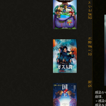
ストー
リー
５/Toy
Story
5(2026)
ガス人
間/Human
Vapor シ
ーズン
1(2026)
国宝
(2025)
感染か
崩壊。
＜感染
感染を