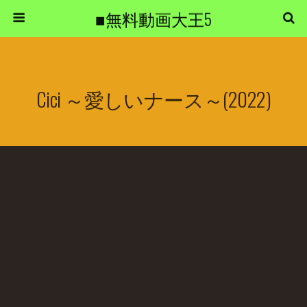
■無料動画大王5
Cici ～愛しいナース～(2022)