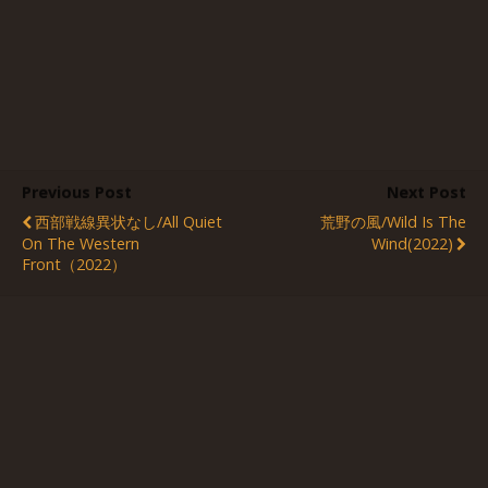
Previous Post
Next Post
西部戦線異状なし/All Quiet
荒野の風/Wild Is The
On The Western
Wind(2022)
Front（2022）