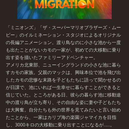
「ミニオンズ」「ザ・スーパーマリオブラザーズ・ムー
ビー」のイルミネーション・スタジオによるオリジナル
の長編アニメーション。渡り鳥なのに小さな池から一度
も出たことがないカモの一家が、初めての大移動に乗り
出す姿を描いたファミリーアドベンチャー。
アメリカ北東部、ニューイングランドの小さな池に暮ら
すカモの家族。父親のマックは、興味本位で池を飛び出
したカモの悲惨な末路を子どもたちに語って聞かせるの
が日課で、池にいれば一生幸せに暮らすことができると
信じていた。ところがある日、彼らの暮らす池に移動途
中の渡り鳥が立ち寄り、その自由な姿に妻や子どもたち
は大興奮。自分たちも外の世界を見てみたいと言い始め
たことから、一家はカリブ海の楽園ジャマイカを目指
し、3000キロの大移動に乗り出すことになるが……。