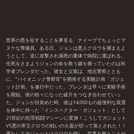
世界の悪を征することを夢見る、ナイーブでちょっとマ
ヌケな警備員。ある日、ジョンは悪人クロウを捕まえよ
うとして、逆に攻撃され瀕死の重体で病院に運ばれる。
生死をさまようジョンの命を救う鍵を握っていたのは科
学者ブレンダだった。彼女と父親は、地元警察ととも
に、“バイオニック警察官”を開発する実験計画「ガジェ
ット計画」を遂行中だった。ブレンダは早々に実験手術
を開始。彼の粉々になった破片をつなぎ合わせていっ
た。ジョンが目覚めた時、彼は14,000もの超便利な装置
を体中に持った「インスペクター・ガジェット」として
21世紀の犯罪戦闘マシーンに変身！こうしてガジェット
VS悪の帝王クロウの戦いの火蓋が切って落とされた！！
果たしてガジェットはクロウを倒し、世界を救うことが