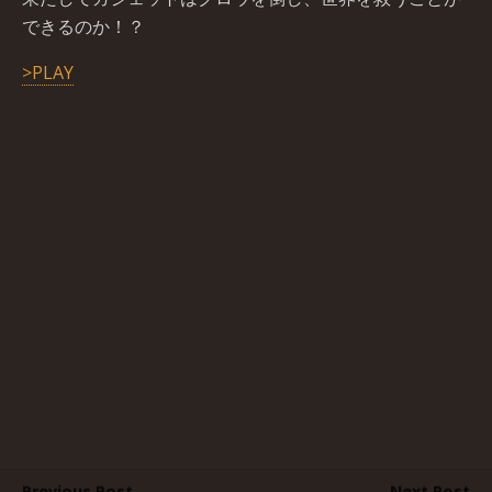
できるのか！？
>PLAY
Previous Post
Next Post