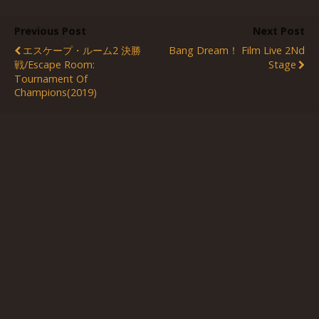
Previous Post
Next Post
エスケープ・ルーム2 決勝
Bang Dream！ Film Live 2Nd
戦/Escape Room:
Stage
Tournament Of
Champions(2019)