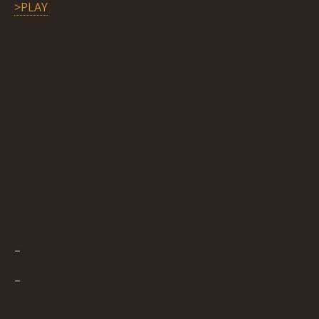
>PLAY
–
–