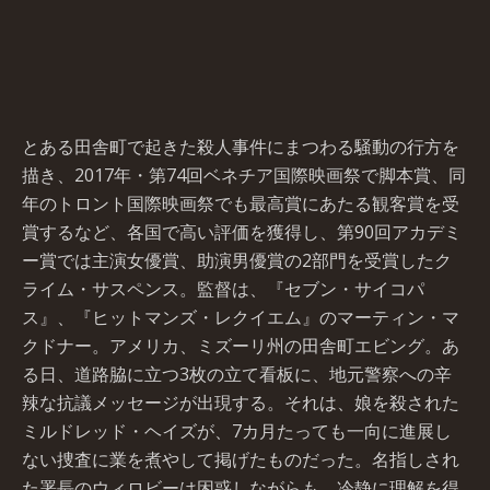
とある田舎町で起きた殺人事件にまつわる騒動の行方を
描き、2017年・第74回ベネチア国際映画祭で脚本賞、同
年のトロント国際映画祭でも最高賞にあたる観客賞を受
賞するなど、各国で高い評価を獲得し、第90回アカデミ
ー賞では主演女優賞、助演男優賞の2部門を受賞したク
ライム・サスペンス。監督は、『セブン・サイコパ
ス』、『ヒットマンズ・レクイエム』のマーティン・マ
クドナー。アメリカ、ミズーリ州の田舎町エビング。あ
る日、道路脇に立つ3枚の立て看板に、地元警察への辛
辣な抗議メッセージが出現する。それは、娘を殺された
ミルドレッド・ヘイズが、7カ月たっても一向に進展し
ない捜査に業を煮やして掲げたものだった。名指しされ
た署長のウィロビーは困惑しながらも、冷静に理解を得