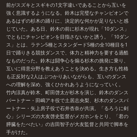
前がスズキとスギキの1文字違いであることから互いを
強く意識するようになる。鈴木は完璧なチャンピオンで
あるはずの杉木の踊りに、決定的な何かが足りないと感
じていた。ある日、鈴木の前に杉木が現れ「10ダンス」
でともにチャンピオンを目指さないかと誘う。「10ダン
ス」とは、ラテン5種とスタンダード5種の全10種目を1
日で踊りきる競技ダンスで、体力と精神力を要する過酷
なものだった。鈴木は闘争心を煽る杉木の挑発に乗り、
互いに得意分野を教えあうことを決める。生き方も性格
も正反対な2人はぶつかりあいながらも、互いのダンス
への理解を深め、強くひかれあうようになっていく。
竹内涼真が鈴木、町田啓太が杉木を演じ、鈴木のダンス
パートナー・田嶋アキ役で土居志央梨、杉木のダンスパ
ートナー・矢上房子役で石井杏奈が共演。「るろうに剣
心」シリーズの大友啓史監督がメガホンをとり、「君の
膵臓をたべたい」の吉田智子が大友監督と共同で脚本を
手がけた。