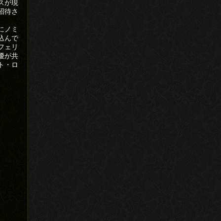
スが現
招待さ
にノミ
込んで
フェリ
優が共
ト・ロ