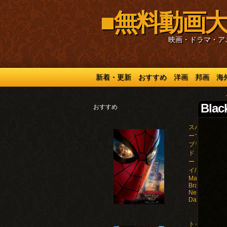
■無料動画大
映画・ドラマ・ア
新着・更新
おすすめ
洋画
邦画
海
Blac
おすすめ
スパイダ
ーマン：
ブラン
ド・ニュ
ー・デ
イ/Spider-
Man:
Brand
New
Day(2026)
トイ・