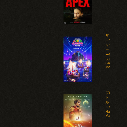
ザ・スーパ
ーマリオギ
ャラクシ
ー・ムービ
ー/The
Super Mario
Galaxy
Movie(2026)
プロジェク
ト・ヘイ
ル・メアリ
ー/Project
Hail
Mary(2026)