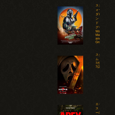
スター・ウ
ォーズ マン
ダロリア
ン・アン
ド・グロー
グー/Star
Wars: The
Mandalorian
and
Grogu(2026)
スクリー
ム
7/Scream
7(2026)
エイペック
ス・プレデタ
ー/Apex(2026