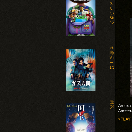
ストー
リー
５/Toy
Story
5(2026)
ガス人
間/Human
Vapor シ
ーズン
1(2026)
国宝
An ex-s
(2025)
Amsterd
>PLAY