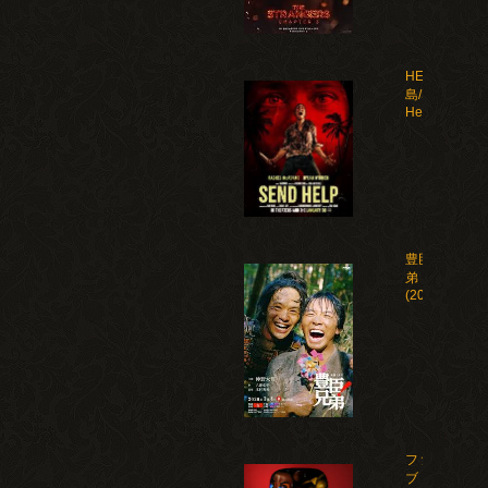
HELP 復讐
島/Send
Help(2026)
豊臣兄
弟！
(2026)
ファイ
ブ・ナ