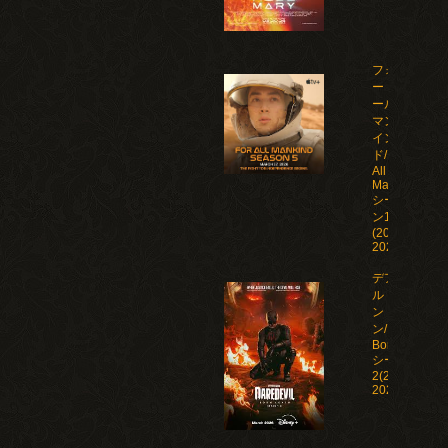
フォ
ー・オ
ール・
マンカ
イン
ド/For
All
Mankind
シーズ
ン1-5
(2019-
2026)
デアデビ
ル：ボー
ン・アゲイ
ン/Daredevil:
Born Again
シーズン1-
2(2025-
2026)