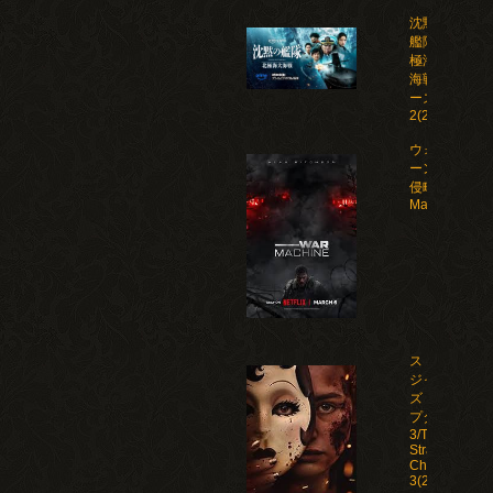
沈黙の
艦隊 北
極海大
海戦 シ
ーズン
2(2026)
ウォー・マシ
ーン: 未知な
侵略者/War
Machine(202
ストレン
ジャー
ズ：チャ
プター
3/The
Strangers:
Chapter
3(2026)