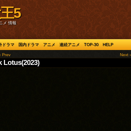
王5
ニメ 情報
外ドラマ
国内ドラマ
アニメ
連続アニメ
TOP-30
HELP
‹ Prev
Next ›
k Lotus(2023)