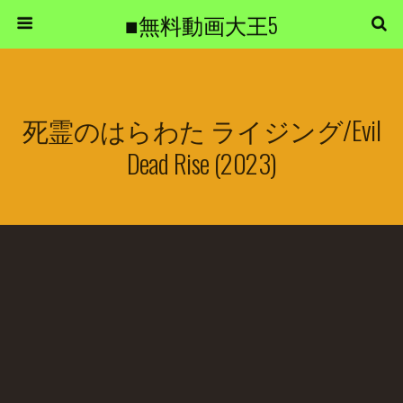
■無料動画大王5
死霊のはらわた ライジング/Evil
Dead Rise (2023)