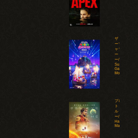
ザ・スーパ
ーマリオギ
ャラクシ
ー・ムービ
ー/The
Super Mario
Galaxy
Movie(2026)
プロジェク
ト・ヘイ
ル・メアリ
ー/Project
Hail
Mary(2026)