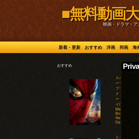
■無料動画大
映画・ドラマ・ア
新着・更新
おすすめ
洋画
邦画
海
Priv
おすすめ
スパイダ
ーマン：
ブラン
ド・ニュ
ー・デ
イ/Spider-
Man:
Brand
New
Day(2026)
トイ・