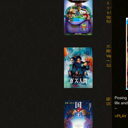
ストー
リー
５/Toy
Story
5(2026)
ガス人
間/Human
Vapor シ
ーズン
1(2026)
Posing 
国宝
life an
(2025)
–
>PLAY