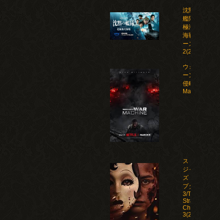
沈黙の
艦隊 北
極海大
海戦 シ
ーズン
2(2026)
ウォー・マシ
ーン: 未知な
侵略者/War
Machine(202
ストレン
ジャー
ズ：チャ
プター
3/The
Strangers:
Chapter
3(2026)