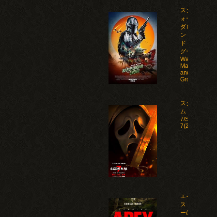
スター・ウ
ォーズ マン
ダロリア
ン・アン
ド・グロー
グー/Star
Wars: The
Mandalorian
and
Grogu(2026)
スクリー
ム
7/Scream
7(2026)
エイペック
ス・プレデタ
ー/Apex(2026