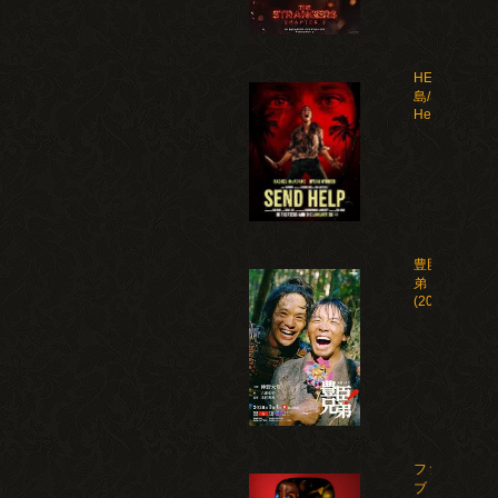
HELP 復讐
島/Send
Help(2026)
豊臣兄
弟！
(2026)
ファイ
ブ・ナ