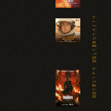
フォ
ー・オ
ール・
マンカ
イン
ド/For
All
Mankind
シーズ
ン1-5
(2019-
2026)
デアデビ
ル：ボー
ン・アゲイ
ン/Daredevil:
Born Again
シーズン1-
2(2025-
2026)