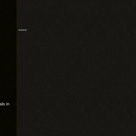
====
als in