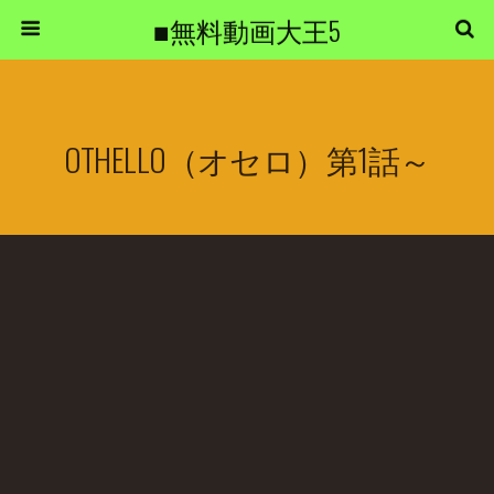
■無料動画大王5
OTHELLO（オセロ）第1話～