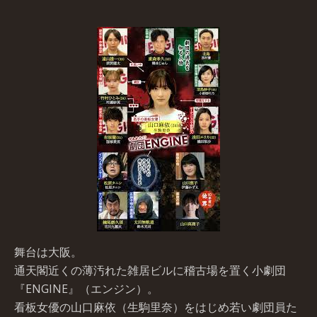
舞台は大阪。
通天閣近くの薄汚れた雑居ビルに稽古場を置く小劇団
『ENGINE』（エンジン）。
看板女優の山口麻依（生駒里奈）をはじめ若い劇団員た