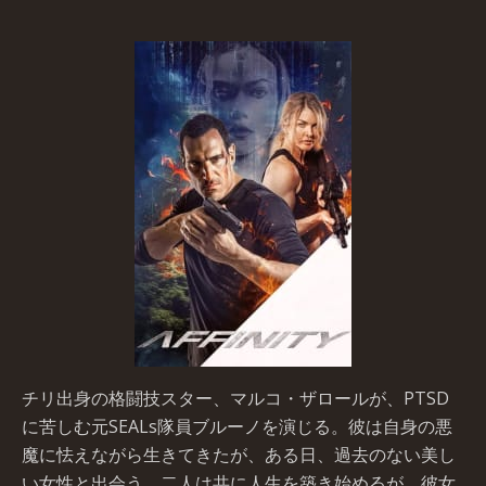
チリ出身の格闘技スター、マルコ・ザロールが、PTSD
に苦しむ元SEALs隊員ブルーノを演じる。彼は自身の悪
魔に怯えながら生きてきたが、ある日、過去のない美し
い女性と出会う。二人は共に人生を築き始めるが、彼女