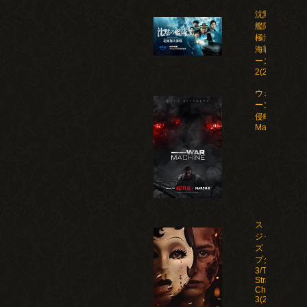
沈黙の
艦隊 北
極海大
海戦 シ
ーズン
2(2026)
ウォー・マシ
ーン: 未知な
侵略者/War
Machine(202
ストレン
ジャー
ズ：チャ
プター
3/The
Strangers:
Chapter
3(2026)