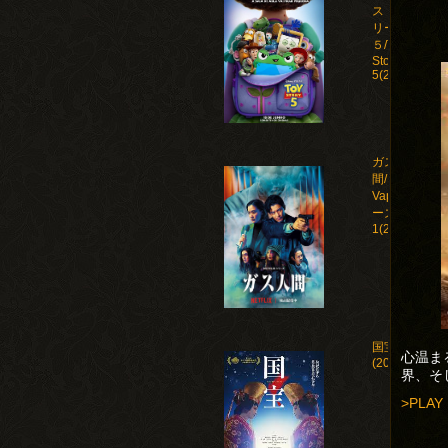
ストー
リー
５/Toy
Story
5(2026)
ガス人
間/Human
Vapor シ
ーズン
1(2026)
国宝
心温ま
(2025)
界、そ
>PLAY