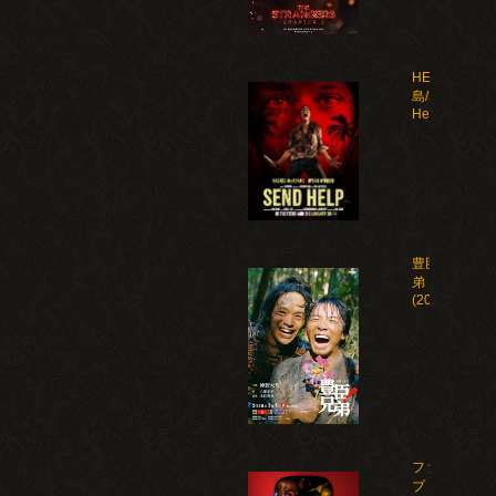
HELP 復讐
島/Send
Help(2026)
豊臣兄
弟！
(2026)
ファイ
ブ・ナ