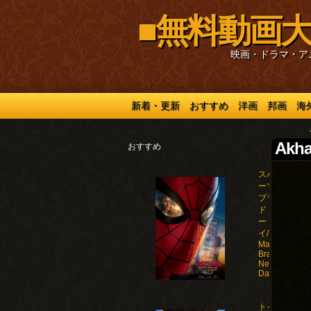
■無料動画大
映画・ドラマ・ア
新着・更新
おすすめ
洋画
邦画
海
Akha
おすすめ
スパイダ
ーマン：
ブラン
ド・ニュ
ー・デ
イ/Spider-
Man:
Brand
New
Day(2026)
トイ・