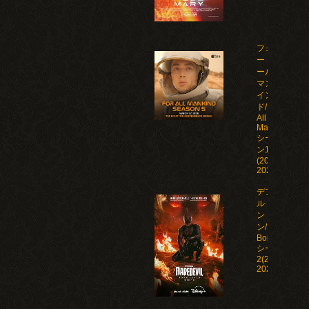
フォ
ー・オ
ール・
マンカ
イン
ド/For
All
Mankind
シーズ
ン1-5
(2019-
2026)
デアデビ
ル：ボー
ン・アゲイ
ン/Daredevil:
Born Again
シーズン1-
2(2025-
2026)