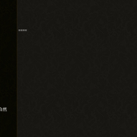
====
自然