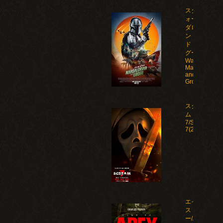
スター・ウ
ォーズ マン
ダロリア
ン・アン
ド・グロー
グー/Star
Wars: The
Mandalorian
and
Grogu(2026)
スクリー
ム
7/Scream
7(2026)
エイペック
ス・プレデタ
ー/Apex(2026