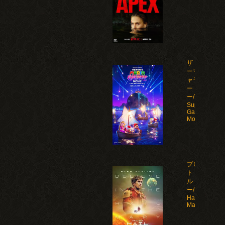
ザ・スーパ
ーマリオギ
ャラクシ
ー・ムービ
ー/The
Super Mario
Galaxy
Movie(2026)
プロジェク
ト・ヘイ
ル・メアリ
ー/Project
Hail
Mary(2026)