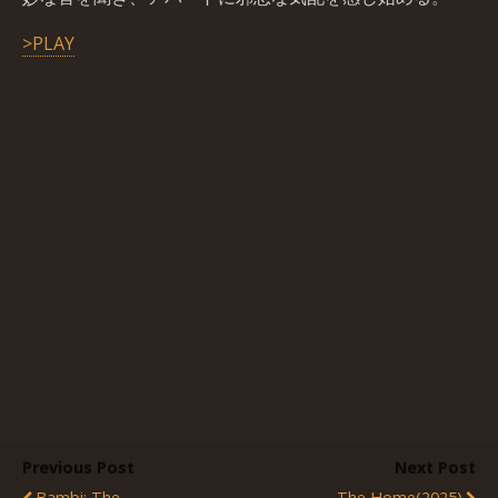
>PLAY
Previous Post
Next Post
Bambi: The
The Home(2025)