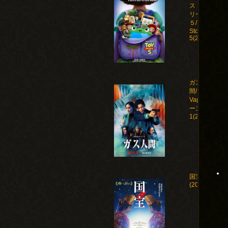
ストー
リー
５/Toy
Story
5(2026)
ガス人
間/Human
Vapor シ
ーズン
1(2026)
国宝
(2025)