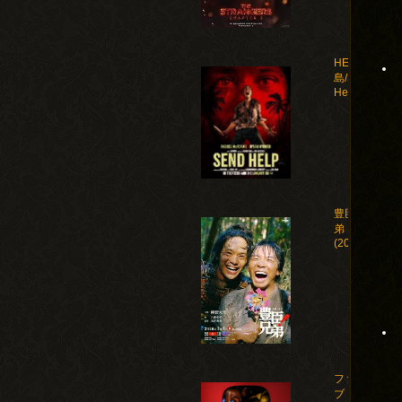
HELP 復讐
島/Send
Help(2026)
豊臣兄
弟！
(2026)
ファイ
ブ・ナ