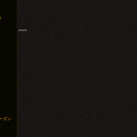
)
====
ーズン