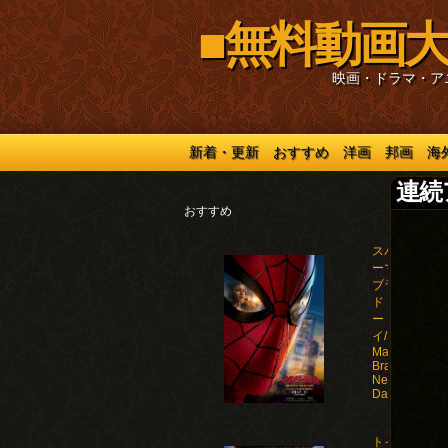
■無料動画大
映画・ドラマ・ア
新着・更新
おすすめ
洋画
邦画
海
連続
おすすめ
スパイダ
ーマン：
ブラン
ド・ニュ
ー・デ
イ/Spider-
Man:
Brand
New
Day(2026)
トイ・