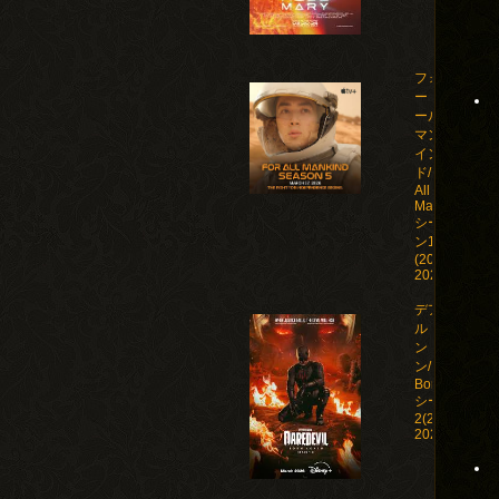
フォ
ー・オ
ール・
マンカ
イン
ド/For
All
Mankind
シーズ
ン1-5
(2019-
2026)
デアデビ
ル：ボー
ン・アゲイ
ン/Daredevil:
Born Again
シーズン1-
2(2025-
2026)