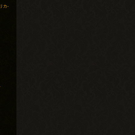
リカ-
-