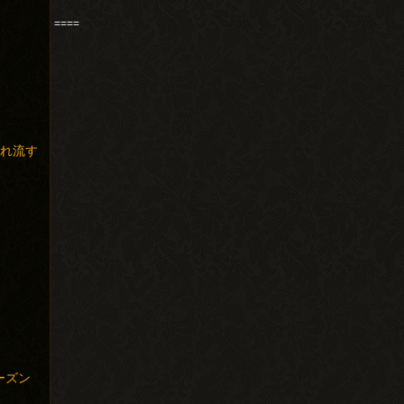
====
垂れ流す
シーズン