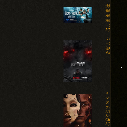
沈黙の
艦隊 北
極海大
海戦 シ
ーズン
2(2026)
ウォー・マシ
ーン: 未知な
侵略者/War
Machine(202
ストレン
ジャー
ズ：チャ
プター
3/The
Strangers:
Chapter
3(2026)