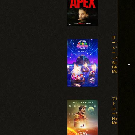
ザ・スーパ
ーマリオギ
ャラクシ
ー・ムービ
ー/The
Super Mario
Galaxy
Movie(2026)
プロジェク
ト・ヘイ
ル・メアリ
ー/Project
Hail
Mary(2026)