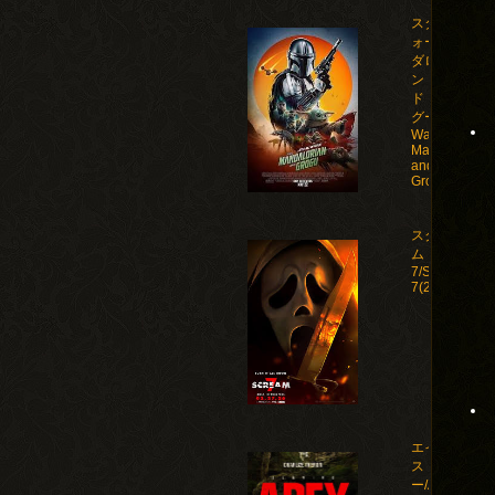
スター・ウ
ォーズ マン
ダロリア
ン・アン
ド・グロー
グー/Star
Wars: The
Mandalorian
and
Grogu(2026)
スクリー
ム
7/Scream
7(2026)
エイペック
ス・プレデタ
ー/Apex(2026