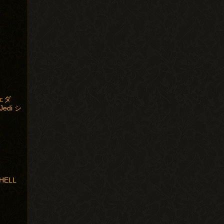
ェダ
 Jedi シ
HELL