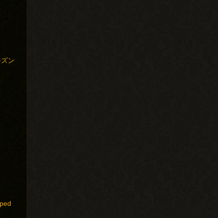
ーズン
ped