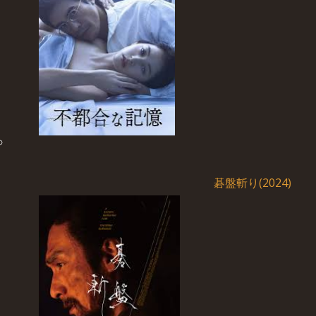
碁盤斬り(2024)