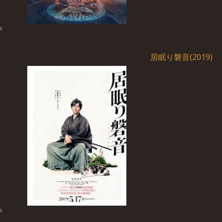
居眠り磐音(2019)